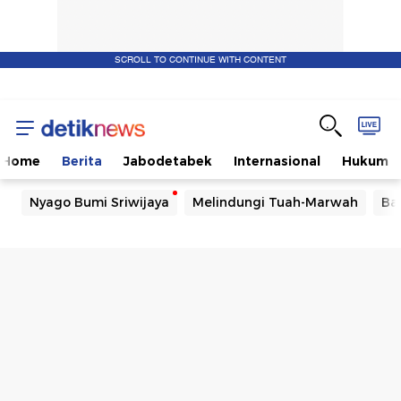
SCROLL TO CONTINUE WITH CONTENT
Home
Berita
Jabodetabek
Internasional
Hukum
Nyago Bumi Sriwijaya
Melindungi Tuah-Marwah
Ba