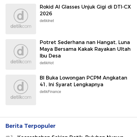
Dokter soal Wisata Ekstrem: Jangan
Pertaruhkan Nyawa demi Konten,
Pengamanan Diperketat
detikTravel
4 Makanan Tinggi Protein yang
Ampuh Cegah Peradangan, Tak
Hanya Telur!
detikFood
Sejarah Jepang! Ada Sembilan
Pemainnya di Liga Inggris
Sepakbola
Rokid AI Glasses Unjuk Gigi di DTI-CX
2026
detikInet