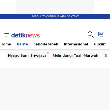
SCROLL TO CONTINUE WITH CONTENT
Home
Berita
Jabodetabek
Internasional
Hukum
Nyago Bumi Sriwijaya
Melindungi Tuah-Marwah
Ba