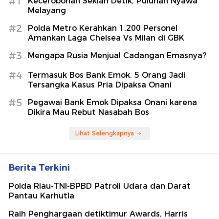
Potret Sederhana nan Hangat, Luna
Maya Bersama Kakak Rayakan Ultah
Ibu Desa
detikHot
BI Buka Lowongan PCPM Angkatan
41, Ini Syarat Lengkapnya
detikFinance
Berita Terpopuler
#1
Kecerobohan Sekian Detik, Puluhan Nyawa
Melayang
#2
Polda Metro Kerahkan 1.200 Personel
Amankan Laga Chelsea Vs Milan di GBK