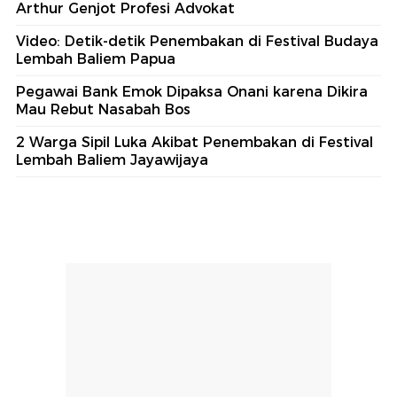
#3
Mengapa Rusia Menjual Cadangan Emasnya?
#4
Termasuk Bos Bank Emok, 5 Orang Jadi
Tersangka Kasus Pria Dipaksa Onani
#5
Pegawai Bank Emok Dipaksa Onani karena
Dikira Mau Rebut Nasabah Bos
Lihat Selengkapnya
Berita Terkini
Polda Riau-TNI-BPBD Patroli Udara dan Darat
Pantau Karhutla
Raih Penghargaan detiktimur Awards, Harris
Arthur Genjot Profesi Advokat
Video: Detik-detik Penembakan di Festival Budaya
Lembah Baliem Papua