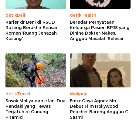
Berita Terkait
KPK Pede Lawan Praperadilan Paulus Tannos,
Ungkit Gugatan Mardani Maming
KPK Vs Tannos Saling Serang di Praperadilan
Gus Yahya Persilakan Proses soal Aliran Rp 100 M:
Tapi Jangan Mengada-ada
Rekomendasi
detikBali
detikHealth
Karier dr Beni di RSUD
Beredar Pernyataan
Ruteng Berakhir Seusai
Keluarga Pasien BPJS yang