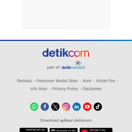
Pegawai Bank Emok Dipaksa Onani karena Dikira
Mau Rebut Nasabah Bos
2 Warga Sipil Luka Akibat Penembakan di Festival
Lembah Baliem Jayawijaya