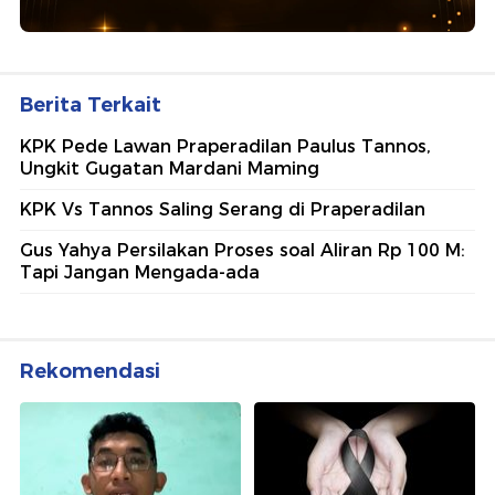
Ajang penghargaan persembahan detikcom bersama POLRI
kepada sosok polisi teladan. Usulkan polisi teladan di
sekitarmu!
5 Polisi Teladan Penerima
Hoegeng Awards 2026, Ini
Kategori dan Kiprahnya
IM57+ Sebut Hoegeng Awards
Jadi Motivasi Polri Jalankan
Amanat Konstitusi
Lihat Selengkapnya