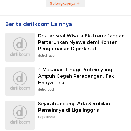
Komen 'Ruang Jenazah
Dihina Dokter-Nakes,
Kosong'
Anggap Masalah Selesai
detikTravel
Wolipop
Sosok Maliya dan Irfan, Dua
Foto: Gaya Agnez Mo
Pendaki yang Tewas
Debut Film Hollywood
Terjatuh di Gunung
Reacher Bareng Anggun C.
Piramid
Sasmi
Selengkapnya
Berita detikcom Lainnya