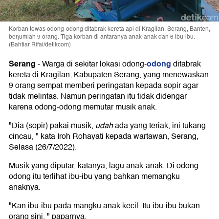
Korban tewas odong-odong ditabrak kereta api di Kragilan, Serang, Banten,
berjumlah 9 orang. Tiga korban di antaranya anak-anak dan 6 ibu-ibu.
(Bahtiar Rifai/detikcom)
Serang
odong
-
Warga di sekitar lokasi odong-
ditabrak
kereta di Kragilan, Kabupaten Serang, yang menewaskan
9 orang sempat memberi peringatan kepada sopir agar
tidak melintas. Namun peringatan itu tidak didengar
karena odong-odong memutar musik anak.
"Dia (sopir) pakai musik,
udah
ada yang teriak, ini tukang
cincau, " kata Iroh Rohayati kepada wartawan, Serang,
Selasa (26/7/2022).
Musik yang diputar, katanya, lagu anak-anak. Di odong-
odong itu terlihat ibu-ibu yang bahkan memangku
anaknya.
"Kan ibu-ibu pada mangku anak kecil. Itu ibu-ibu bukan
orang sini, " paparnya.