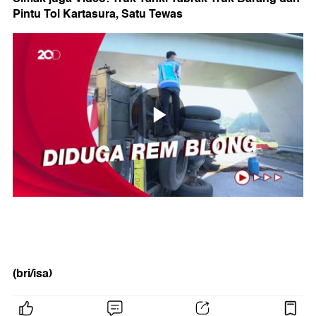
Pintu Tol Kartasura, Satu Tewas
(bri/isa)