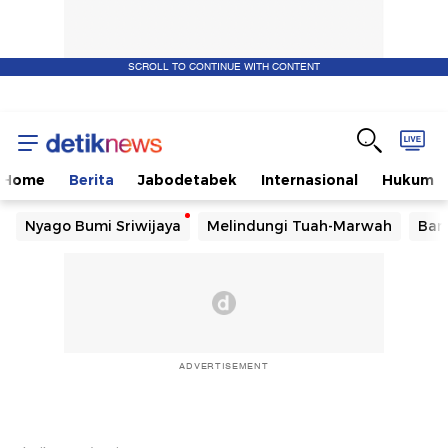
SCROLL TO CONTINUE WITH CONTENT
Home
Berita
Jabodetabek
Internasional
Hukum
Nyago Bumi Sriwijaya
Melindungi Tuah-Marwah
Ban
ADVERTISEMENT