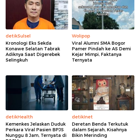
detikSulsel
Wolipop
Kronologi Eks Sekda
Viral Alumni SMA Bogor
Konawe Selatan Tabrak
Pamer Pindah ke AS Demi
Adiknya Saat Digerebek
Kejar Mimpi, Faktanya
Selingkuh
Ternyata
detikHealth
detikInet
Kemenkes Jelaskan Duduk
Deretan Benda Terkutuk
Perkara Viral Pasien BPJS
dalam Sejarah, Kisahnya
Nunggu 8 Jam, Ternyata di
Bikin Merinding