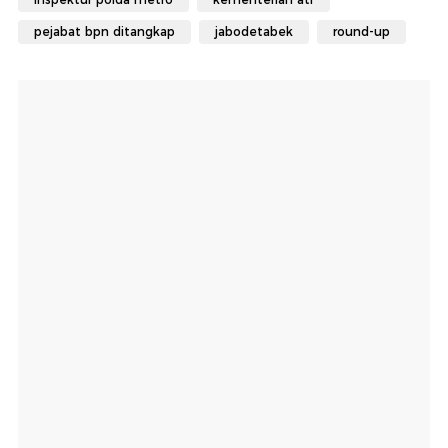
pejabat bpn ditangkap
jabodetabek
round-up