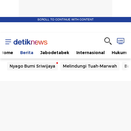
SCROLL TO CONTINUE WITH CONTENT
Home
Berita
Jabodetabek
Internasional
Hukum
Nyago Bumi Sriwijaya
Melindungi Tuah-Marwah
Ba