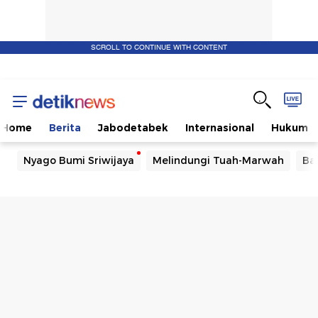
SCROLL TO CONTINUE WITH CONTENT
Home
Berita
Jabodetabek
Internasional
Hukum
Nyago Bumi Sriwijaya
Melindungi Tuah-Marwah
Ba