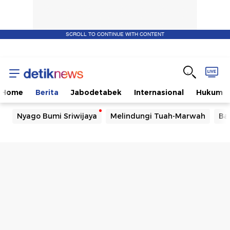
SCROLL TO CONTINUE WITH CONTENT
Home
Berita
Jabodetabek
Internasional
Hukum
Nyago Bumi Sriwijaya
Melindungi Tuah-Marwah
Ba