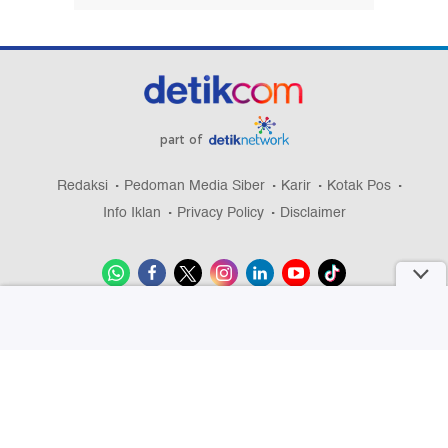
part of
Redaksi
Pedoman Media Siber
Karir
Kotak Pos
Info Iklan
Privacy Policy
Disclaimer
Download aplikasi detikcom
Copyright @ 2026 detikcom, All right reserved