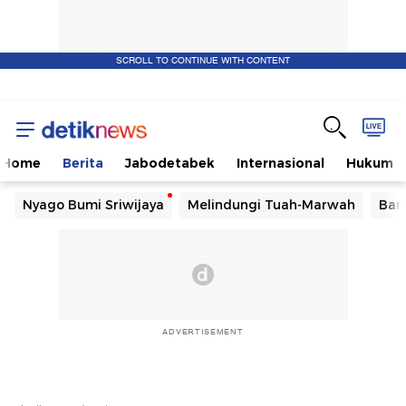
SCROLL TO CONTINUE WITH CONTENT
Home
Berita
Jabodetabek
Internasional
Hukum
Nyago Bumi Sriwijaya
Melindungi Tuah-Marwah
Ban
ADVERTISEMENT