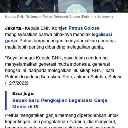
Kepala BNN RI Komjen Petrus Reinhard Golose (Foto: dok. Istimewa)
Jakarta
Petrus Golose
-
Kepala BNN Komjen
legalisasi
mengisyaratkan bahwa pihaknya menolak
ganja
. Petrus berpandangan menyelamatkan generasi
muda lebih penting dibanding melegalkan ganja.
"Saya sebagai Kepala BNN, saya lebih cenderung
menyelamatkan generasi muda Indonesia, generasi
bangsa ini, daripada melegalkan, itu sikap BNN," kata
Petrus di gedung Bareskrim Polri, Jakarta Selatan, Selasa
(12/7/2022).
Baca juga:
Babak Baru Pengkajian Legalisasi Ganja
Medis di RI
Petrus mengatakan ganja memang diperbolehkan untuk
kepentingan ilmu pengetahuan. Namun, dia menyebut,