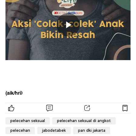
(aik/hri)
pelecehan seksual
pelecehan seksual di angkot
pelecehan
jabodetabek
pan dki jakarta