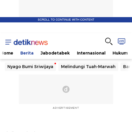
SCROLL TO CONTINUE WITH CONTENT
Home
Berita
Jabodetabek
Internasional
Hukum
Nyago Bumi Sriwijaya
Melindungi Tuah-Marwah
Ban
ADVERTISEMENT