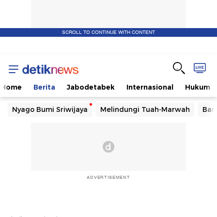
SCROLL TO CONTINUE WITH CONTENT
Home
Berita
Jabodetabek
Internasional
Hukum
Nyago Bumi Sriwijaya
Melindungi Tuah-Marwah
Ban
ADVERTISEMENT