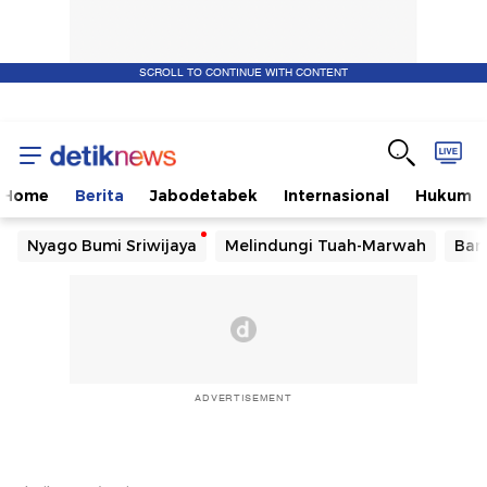
SCROLL TO CONTINUE WITH CONTENT
Home
Berita
Jabodetabek
Internasional
Hukum
Nyago Bumi Sriwijaya
Melindungi Tuah-Marwah
Ban
ADVERTISEMENT