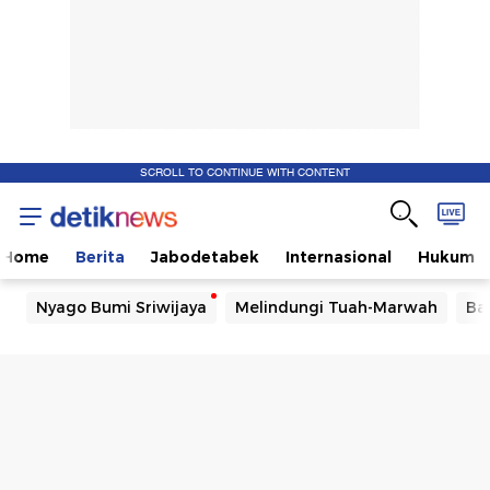
SCROLL TO CONTINUE WITH CONTENT
Home
Berita
Jabodetabek
Internasional
Hukum
Nyago Bumi Sriwijaya
Melindungi Tuah-Marwah
Ba