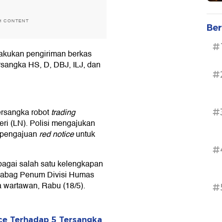
H CONTENT
Ber
#
lakukan pengiriman berkas
rsangka HS, D, DBJ, ILJ, dan
#
#
ersangka robot
trading
eri (LN). Polisi mengajukan
s pengajuan
red notice
untuk
#
ebagai salah satu kelengkapan
 Kabag Penum Divisi Humas
 wartawan, Rabu (18/5).
#
ce Terhadap 5 Tersangka