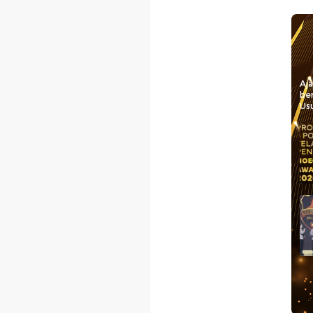
Aj
be
Usu