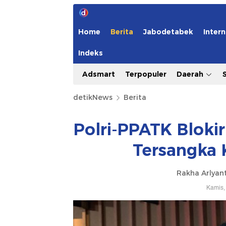
Home
Berita
Jabodetabek
Intern
Indeks
Adsmart
Terpopuler
Daerah
detikNews
Berita
Polri-PPATK Bloki
Tersangka 
Rakha Arlya
Kamis,