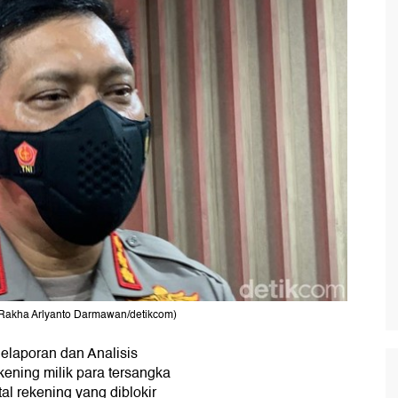
(Rakha Arlyanto Darmawan/detikcom)
elaporan dan Analisis
ening milik para tersangka
tal rekening yang diblokir