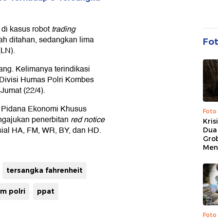
 di kasus robot
trading
ah ditahan, sedangkan lima
Fo
(LN).
ang. Kelimanya terindikasi
 Divisi Humas Polri Kombes
Jumat (22/4).
ak Pidana Ekonomi Khusus
Foto
engajukan penerbitan
red notice
Kris
sial HA, FM, WR, BY, dan HD.
Dua 
Gro
Men
tersangka fahrenheit
m polri
ppat
Foto