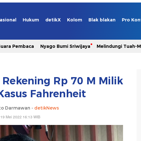
asional
Hukum
detikX
Kolom
Blak blakan
Pro Kon
Suara Pembaca
Nyago Bumi Sriwijaya
Melindungi Tuah-
r Rekening Rp 70 M Milik
Kasus Fahrenheit
nto Darmawan -
detikNews
 19 Mei 2022 16:13 WIB