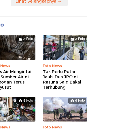
Lihat Selengkapnya
to
3 Foto
3 Foto
 News
Foto News
is Air Mengintai,
Tak Perlu Putar
Sumber Air di
Jauh, Dua JPO di
bogan Terus
Rasuna Said Bakal
yusut
Terhubung
8 Foto
6 Foto
 News
Foto News