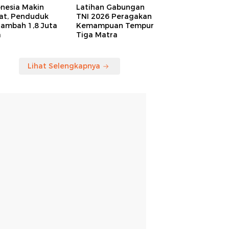
onesia Makin
Latihan Gabungan
at, Penduduk
TNI 2026 Peragakan
tambah 1,8 Juta
Kemampuan Tempur
a
Tiga Matra
Lihat Selengkapnya