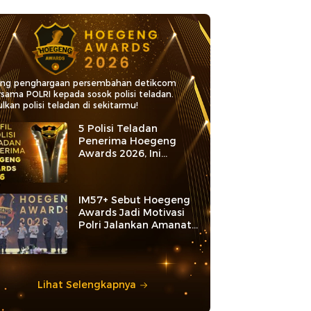
ang penghargaan persembahan detikcom
rsama POLRI kepada sosok polisi teladan.
lkan polisi teladan di sekitarmu!
5 Polisi Teladan
Penerima Hoegeng
Awards 2026, Ini
Kategori dan Kiprahnya
IM57+ Sebut Hoegeng
Awards Jadi Motivasi
Polri Jalankan Amanat
Konstitusi
Lihat Selengkapnya