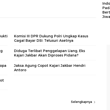
Ind
Pad
Ber
Jiw
Bukti
Komisi III DPR Dukung Polri Ungkap Kasus
Gagal Bayar DSI: Telusuri Asetnya
ng
Diduga Terlibat Penggelapan Uang, Eks
Kajari Jakbar Akan Diproses Pidana?
ropa
Jaksa Agung Copot Kajari Jakbar Hendri
Antoro
pot
Selengkapnya