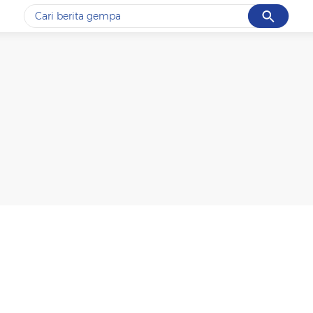
Cancel
Yang sedang ramai dicari
#1
gempa hari ini
#2
demo
#3
gempa
#4
iran
#5
prabowo
Promoted
Terakhir yang dicari
Loading...