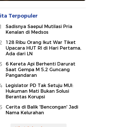
ita Terpopuler
1
Sadisnya Saepul Mutilasi Pria
Kenalan di Medsos
2
128 Ribu Orang Ikut War Tiket
Upacara HUT RI di Hari Pertama,
Ada dari LN
3
6 Kereta Api Berhenti Darurat
Saat Gempa M 5,2 Guncang
Pangandaran
4
Legislator PD Tak Setuju MUI:
Hukuman Mati Bukan Solusi
Berantas Korupsi
5
Cerita di Balik 'Bencongan' Jadi
Nama Kelurahan