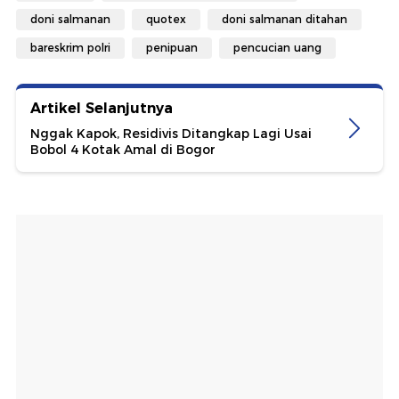
doni salmanan
quotex
doni salmanan ditahan
bareskrim polri
penipuan
pencucian uang
Artikel Selanjutnya
Nggak Kapok, Residivis Ditangkap Lagi Usai
Bobol 4 Kotak Amal di Bogor