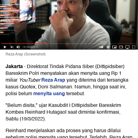
Reza Arap (Screenshot)
Jakarta
-
Direktorat Tindak Pidana Siber (Dittipidsiber)
Bareskrim Polri menyatakan akan menyita uang Rp 1
Reza Arap
miliar
YouTuber
yang diterima dari tersangka
kasus Quotex, Doni Salmanan. Namun, hingga saat ini,
menyita uang
polisi belum
tersebut.
"Belum disita," ujar Kasubdit I Dittipidsiber Bareskrim
Kombes Reinhard Hutagaol saat dimintai konfirmasi,
Sabtu (19/3/2022).
Reinhard menjelaskan ada proses yang harus dilalui
sebelum polisi menyita uang tersebut. Terlebih, Reza Arap