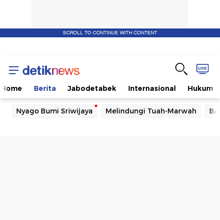
SCROLL TO CONTINUE WITH CONTENT
Home
Berita
Jabodetabek
Internasional
Hukum
Nyago Bumi Sriwijaya
Melindungi Tuah-Marwah
Ba