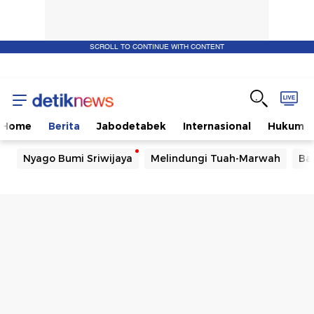
SCROLL TO CONTINUE WITH CONTENT
Home
Berita
Jabodetabek
Internasional
Hukum
Nyago Bumi Sriwijaya
Melindungi Tuah-Marwah
Ba