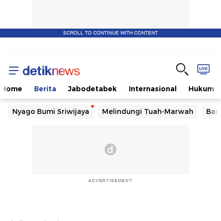
SCROLL TO CONTINUE WITH CONTENT
Home
Berita
Jabodetabek
Internasional
Hukum
Nyago Bumi Sriwijaya
Melindungi Tuah-Marwah
Ban
ADVERTISEMENT