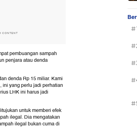
Ber
#
H CONTENT
#
empat pembuangan sampah
un penjara atau denda
#
an denda Rp 15 miliar. Kami
#
ini yang perlu jadi perhatian
ius LHK ini harus jadi
#
itujukan untuk memberi efek
pah ilegal. Dia mengatakan
mpah ilegal bukan cuma di