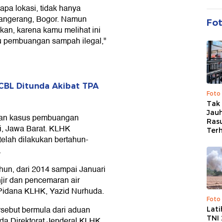
pa lokasi, tidak hanya
 Tangerang, Bogor. Namun
Fo
ukan, karena kamu melihat ini
ku pembuangan sampah ilegal,"
CBL Ditunda Akibat TPA
Foto
Tak 
Jauh
kan kasus pembuangan
Ras
i, Jawa Barat. KLHK
Ter
 telah dilakukan bertahun-
.
ahun, dari 2014 sampai Januari
jir dan pencemaran air
 Pidana KLHK, Yazid Nurhuda.
Foto
rsebut bermula dari aduan
Lat
TNI
a Direktorat Jenderal KLHK