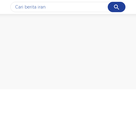
Cancel
Yang sedang ramai dicari
#1
gempa hari ini
#2
demo
#3
gempa
#4
iran
#5
prabowo
Promoted
Terakhir yang dicari
Loading...