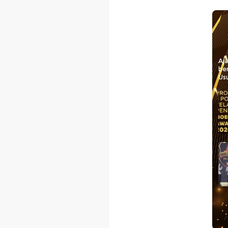
Aj
be
Usu