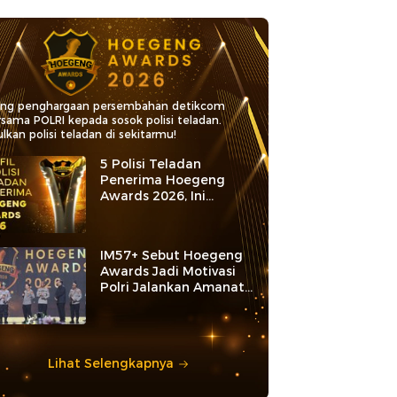
ang penghargaan persembahan detikcom
rsama POLRI kepada sosok polisi teladan.
lkan polisi teladan di sekitarmu!
5 Polisi Teladan
Penerima Hoegeng
Awards 2026, Ini
Kategori dan Kiprahnya
IM57+ Sebut Hoegeng
Awards Jadi Motivasi
Polri Jalankan Amanat
Konstitusi
Lihat Selengkapnya