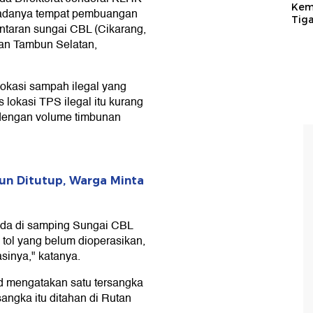
Kem
a adanya tempat pembuangan
Tig
ntaran sungai CBL (Cikarang,
an Tambun Selatan,
okasi sampah ilegal yang
 lokasi TPS ilegal itu kurang
e dengan volume timbunan
un Ditutup, Warga Minta
 ada di samping Sungai CBL
an tol yang belum dioperasikan,
asinya," katanya.
id mengatakan satu tersangka
sangka itu ditahan di Rutan