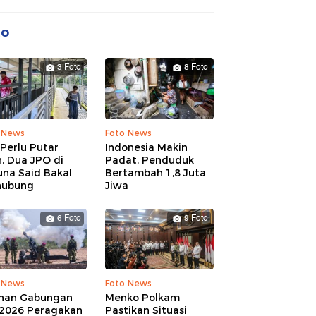
to
3 Foto
8 Foto
 News
Foto News
Perlu Putar
Indonesia Makin
, Dua JPO di
Padat, Penduduk
una Said Bakal
Bertambah 1,8 Juta
hubung
Jiwa
6 Foto
9 Foto
 News
Foto News
ihan Gabungan
Menko Polkam
 2026 Peragakan
Pastikan Situasi