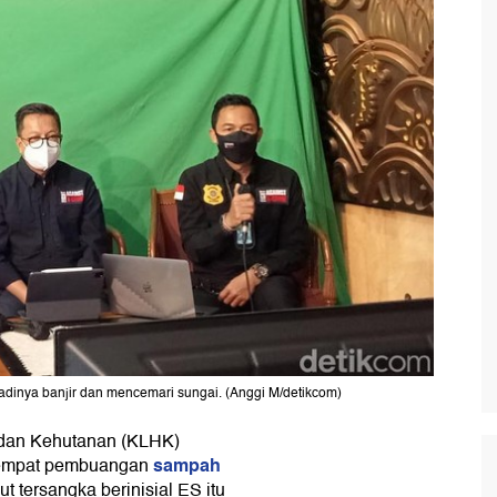
adinya banjir dan mencemari sungai. (Anggi M/detikcom)
 dan Kehutanan (KLHK)
sampah
 tempat pembuangan
 tersangka berinisial ES itu