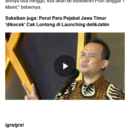
artinya dua minggu, kita akan ke Bareskrim Polri tanggal 1
Maret," bebernya.
Saksikan juga: Perut Para Pejabat Jawa Timur
'dikocok' Cak Lontong di Launching detikJatim
(gra/gra)