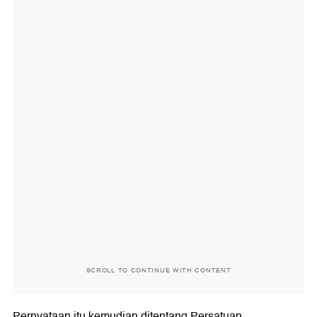
SCROLL TO CONTINUE WITH CONTENT
Pernyataan itu kemudian ditentang Persatuan