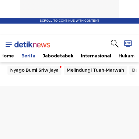
SCROLL TO CONTINUE WITH CONTENT
Home
Berita
Jabodetabek
Internasional
Hukum
Nyago Bumi Sriwijaya
Melindungi Tuah-Marwah
Ba