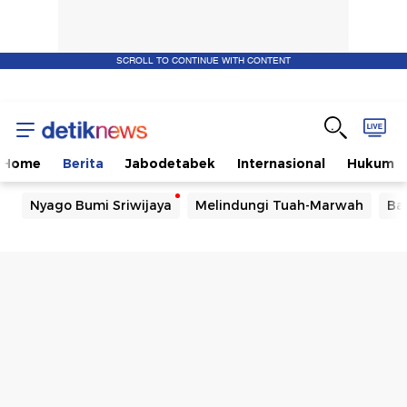
SCROLL TO CONTINUE WITH CONTENT
Home
Berita
Jabodetabek
Internasional
Hukum
Nyago Bumi Sriwijaya
Melindungi Tuah-Marwah
Ba