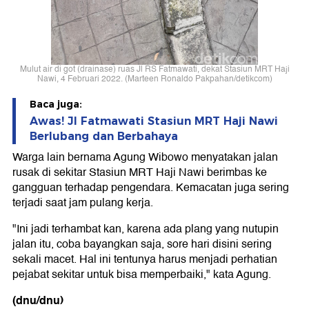
Mulut air di got (drainase) ruas Jl RS Fatmawati, dekat Stasiun MRT Haji
Nawi, 4 Februari 2022. (Marteen Ronaldo Pakpahan/detikcom)
Baca juga:
Awas! Jl Fatmawati Stasiun MRT Haji Nawi
Berlubang dan Berbahaya
Warga lain bernama Agung Wibowo menyatakan jalan
rusak di sekitar Stasiun MRT Haji Nawi berimbas ke
gangguan terhadap pengendara. Kemacatan juga sering
terjadi saat jam pulang kerja.
"Ini jadi terhambat kan, karena ada plang yang nutupin
jalan itu, coba bayangkan saja, sore hari disini sering
sekali macet. Hal ini tentunya harus menjadi perhatian
pejabat sekitar untuk bisa memperbaiki," kata Agung.
(dnu/dnu)