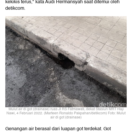
kekikis terus," kata Audi Hermansyah saat ditemui oleh
detikcom.
Mulut air di got (drainase) ruas Jl RS Fatmawati, dekat Stasiun MRT Haji
Nawi, 4 Februari 2022. (Marteen Ronaldo Pakpahan/detikcom) Foto: Mulut
air di got (drainase)
Genangan air berasal dari luapan got terdekat. Got