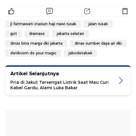
jl fatmawati stasiun haji nawi rusak
jalan rusak
got
drainase
jakarta selatan
dinas bina marga dki jakarta
dinas sumber daya air dki
detikcom do your magic
jabodetabek
Artikel Selanjutnya
Pria di Jakut Tersengat Listrik Saat Mau Curi
Kabel Gardu, Alami Luka Bakar