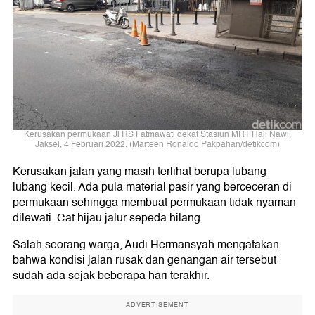
Kerusakan permukaan Jl RS Fatmawati dekat Stasiun MRT Haji Nawi,
Jaksel, 4 Februari 2022. (Marteen Ronaldo Pakpahan/detikcom)
Kerusakan jalan yang masih terlihat berupa lubang-
lubang kecil. Ada pula material pasir yang berceceran di
permukaan sehingga membuat permukaan tidak nyaman
dilewati. Cat hijau jalur sepeda hilang.
Salah seorang warga, Audi Hermansyah mengatakan
bahwa kondisi jalan rusak dan genangan air tersebut
sudah ada sejak beberapa hari terakhir.
ADVERTISEMENT