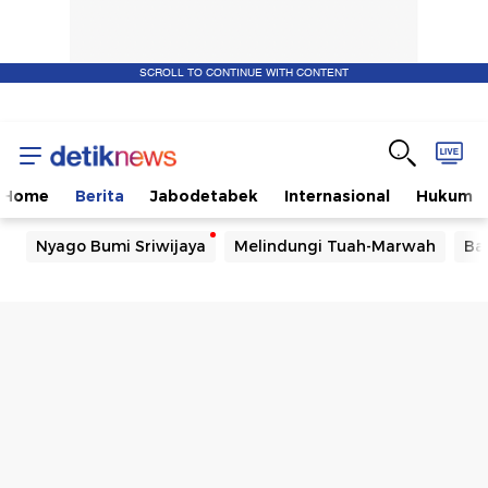
SCROLL TO CONTINUE WITH CONTENT
Home
Berita
Jabodetabek
Internasional
Hukum
Nyago Bumi Sriwijaya
Melindungi Tuah-Marwah
Ba