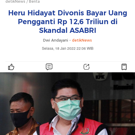
detikNews
Berita
Heru Hidayat Divonis Bayar Uang
Pengganti Rp 12,6 Triliun di
Skandal ASABRI
Dwi Andayani -
detikNews
Selasa, 18 Jan 2022 22:06 WIB