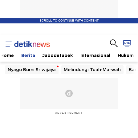
SCROLL TO CONTINUE WITH CONTENT
Home
Berita
Jabodetabek
Internasional
Hukum
Nyago Bumi Sriwijaya
Melindungi Tuah-Marwah
Ban
ADVERTISEMENT