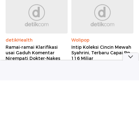
detikHealth
Wolipop
Ramai-ramai Klarifikasi
Intip Koleksi Cincin Mewah
usai Gaduh Komentar
Syahrini, Terbaru Capai Rp
Nirempati Dokter-Nakes
116 Miliar
soal Pasien BPJS
Selengkapnya
Berita detikcom Lainnya
Ameera Hashwi Ratu Kecantikan
Hijab Pertama AS Bawa Pesan
Emansipasi Wanita