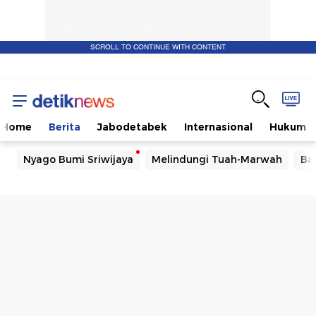
SCROLL TO CONTINUE WITH CONTENT
Home
Berita
Jabodetabek
Internasional
Hukum
Nyago Bumi Sriwijaya
Melindungi Tuah-Marwah
Ba