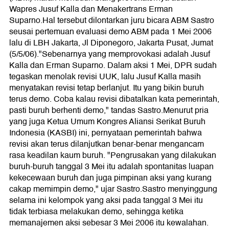
Wapres Jusuf Kalla dan Menakertrans Erman
Suparno.Hal tersebut dilontarkan juru bicara ABM Sastro
seusai pertemuan evaluasi demo ABM pada 1 Mei 2006
lalu di LBH Jakarta, Jl Diponegoro, Jakarta Pusat, Jumat
(5/5/06)."Sebenarnya yang memprovokasi adalah Jusuf
Kalla dan Erman Suparno. Dalam aksi 1 Mei, DPR sudah
tegaskan menolak revisi UUK, lalu Jusuf Kalla masih
menyatakan revisi tetap berlanjut. Itu yang bikin buruh
terus demo. Coba kalau revisi dibatalkan kata pemerintah,
pasti buruh berhenti demo," tandas Sastro.Menurut pria
yang juga Ketua Umum Kongres Aliansi Serikat Buruh
Indonesia (KASBI) ini, pernyataan pemerintah bahwa
revisi akan terus dilanjutkan benar-benar mengancam
rasa keadilan kaum buruh. "Pengrusakan yang dilakukan
buruh-buruh tanggal 3 Mei itu adalah spontanitas luapan
kekecewaan buruh dan juga pimpinan aksi yang kurang
cakap memimpin demo," ujar Sastro.Sastro menyinggung
selama ini kelompok yang aksi pada tanggal 3 Mei itu
tidak terbiasa melakukan demo, sehingga ketika
memanajemen aksi sebesar 3 Mei 2006 itu kewalahan.