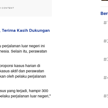
H CONTENT
Ber
#
, Terima Kasih Dukungan
#
erjalanan luar negeri ini
esia. Selain itu, perawatan
#
roporsi kasus harian di
asus aktif dan perawatan
bkan oleh pelaku perjalanan
#
asus yang terjadi, hampir 300
#
elaku perjalanan luar negeri,"