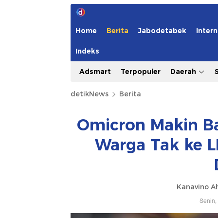
Home
Berita
Jabodetabek
Intern
Indeks
Adsmart
Terpopuler
Daerah
detikNews
Berita
Omicron Makin Ba
Warga Tak ke L
Kanavino A
Senin,