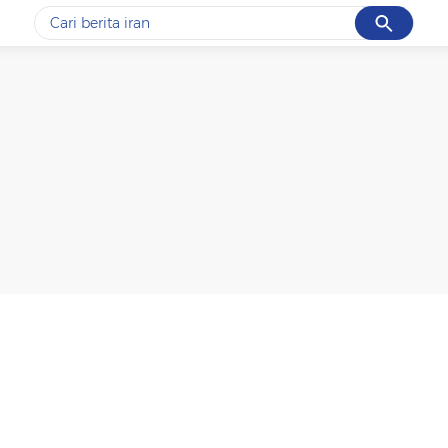
Cancel
Yang sedang ramai dicari
#1
data live draw sgp
#2
iran
#3
senjata
#4
prabowo
#5
gempa hari ini
Promoted
Terakhir yang dicari
Loading...