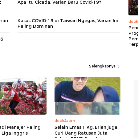
2
Apa Itu Cicada, Varian Baru Covid-19?
rian
Kasus COVID-19 di Taiwan Ngegas, Varian Ini
deti
Paling Dominan
Pen
Pro
Pem
66
Terp
Selengkapnya
a
detikJatim
adi Manajer Paling
Selain Emas 1 Kg, Erlan juga
 Liga Inggris
Curi Uang Ratusan Juta