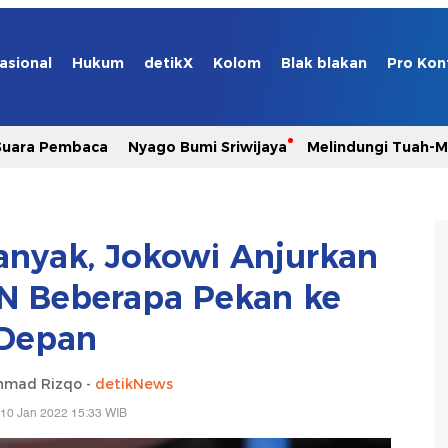
asional
Hukum
detikX
Kolom
Blak blakan
Pro Kon
Suara Pembaca
Nyago Bumi Sriwijaya
Melindungi Tuah-
nyak, Jokowi Anjurkan
N Beberapa Pekan ke
Depan
hmad Rizqo -
detikNews
 10 Jan 2022 15:33 WIB