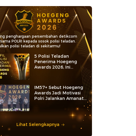
ang penghargaan persembahan detikcom
rsama POLRI kepada sosok polisi teladan.
lkan polisi teladan di sekitarmu!
5 Polisi Teladan
Penerima Hoegeng
Awards 2026, Ini
Kategori dan Kiprahnya
IM57+ Sebut Hoegeng
Awards Jadi Motivasi
Polri Jalankan Amanat
Konstitusi
Lihat Selengkapnya