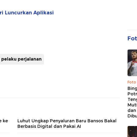
ri Luncurkan Aplikasi
Fo
pelaku perjalanan
Foto
Bing
Potr
Ten
Mut
dan
Dib
e ke
Luhut Ungkap Penyaluran Baru Bansos Bakal
Berbasis Digital dan Pakai AI