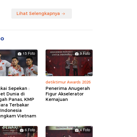
Lihat Selengkapnya
to
15 Foto
9 Foto
detiktimur Awards 2026
kai Sepekan :
Penerima Anugerah
et Dunia di
Figur Akselerator
gah Panas, KMP
Kemajuan
iara Terbakar
 Indonesia
ungkam Vietnam
6 Foto
4 Foto