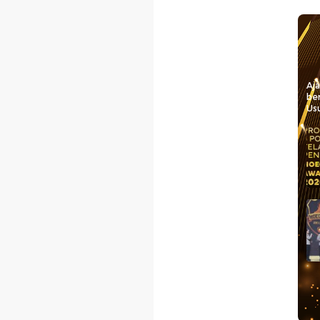
Aj
be
Usu