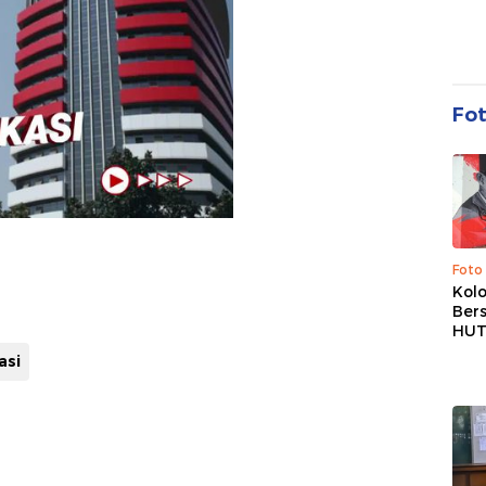
Fo
Foto
Kolo
Ber
HUT
asi