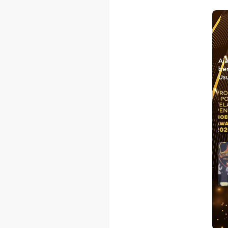
Aj
be
Usu