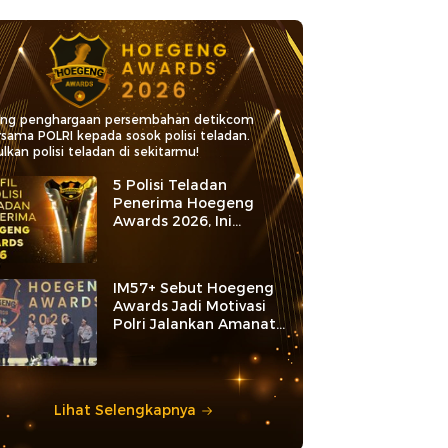
ang penghargaan persembahan detikcom
rsama POLRI kepada sosok polisi teladan.
lkan polisi teladan di sekitarmu!
5 Polisi Teladan
Penerima Hoegeng
Awards 2026, Ini
Kategori dan Kiprahnya
IM57+ Sebut Hoegeng
Awards Jadi Motivasi
Polri Jalankan Amanat
Konstitusi
Lihat Selengkapnya