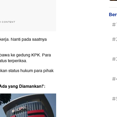
Ber
H CONTENT
#
#
kerja. Nanti pada saatnya
 dibawa ke gedung KPK. Para
#
tus terperiksa.
kan status hukum para pihak
#
 Ada yang Diamankan!':
#