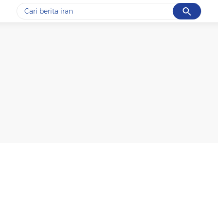
Cancel
Yang sedang ramai dicari
#1
data live draw sgp
#2
piala presiden 2026
#3
prabowo
#4
iran
#5
gempa hari ini
Promoted
Terakhir yang dicari
Loading...