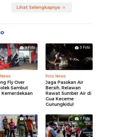
Lihat Selengkapnya
to
3 Foto
5 Foto
 News
Foto News
ng Fly Over
Jaga Pasokan Air
solek Sambut
Bersih, Relawan
 Kemerdekaan
Rawat Sumber Air di
Gua Keceme
Gunungkidul
5 Foto
7 Foto