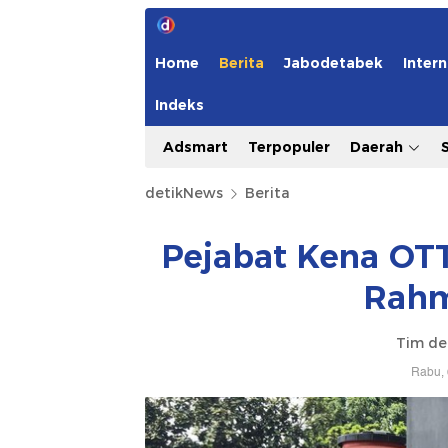
Home
Berita
Jabodetabek
Intern
Indeks
Adsmart
Terpopuler
Daerah
detikNews
Berita
Pejabat Kena OTT
Rahm
Tim de
Rabu, 