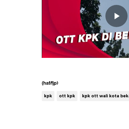
(haf/fjp)
kpk
ott kpk
kpk ott wali kota bek