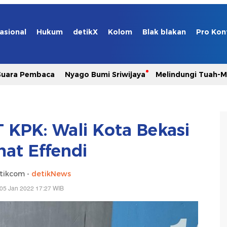
asional
Hukum
detikX
Kolom
Blak blakan
Pro Kon
Suara Pembaca
Nyago Bumi Sriwijaya
Melindungi Tuah-
 KPK: Wali Kota Bekasi
at Effendi
tikcom -
detikNews
05 Jan 2022 17:27 WIB