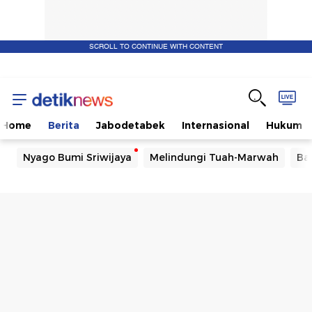
SCROLL TO CONTINUE WITH CONTENT
Home
Berita
Jabodetabek
Internasional
Hukum
Nyago Bumi Sriwijaya
Melindungi Tuah-Marwah
Ba