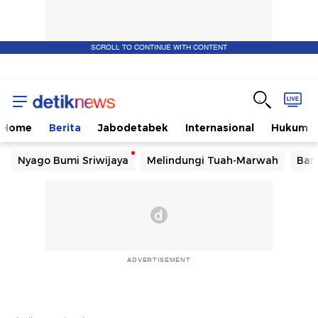
SCROLL TO CONTINUE WITH CONTENT
Home
Berita
Jabodetabek
Internasional
Hukum
Nyago Bumi Sriwijaya
Melindungi Tuah-Marwah
Ban
ADVERTISEMENT