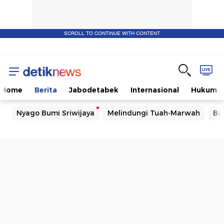
SCROLL TO CONTINUE WITH CONTENT
Home
Berita
Jabodetabek
Internasional
Hukum
Nyago Bumi Sriwijaya
Melindungi Tuah-Marwah
Ba