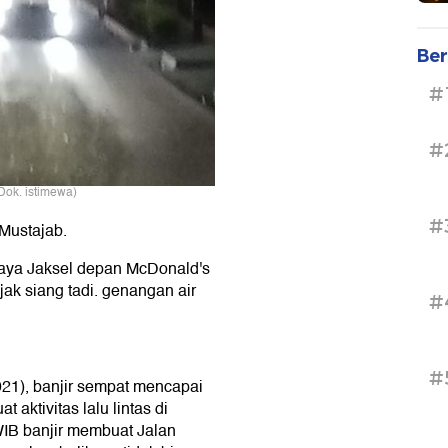
Ber
#
#
Dok. istimewa)
#
 Mustajab.
aya Jaksel depan McDonald's
ak siang tadi. genangan air
#
#
021), banjir sempat mencapai
aktivitas lalu lintas di
WIB banjir membuat Jalan