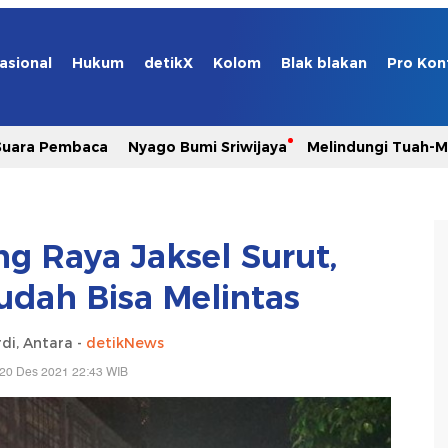
asional
Hukum
detikX
Kolom
Blak blakan
Pro Kon
Suara Pembaca
Nyago Bumi Sriwijaya
Melindungi Tuah-
ng Raya Jaksel Surut,
dah Bisa Melintas
di, Antara -
detikNews
 20 Des 2021 22:43 WIB