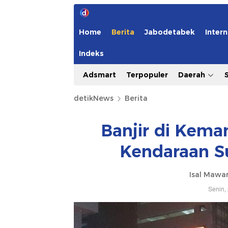
Home
Berita
Jabodetabek
Intern
Indeks
Adsmart
Terpopuler
Daerah
detikNews
Berita
Banjir di Kema
Kendaraan Su
Isal Mawar
Senin,