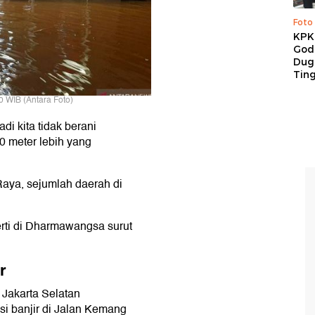
Foto
KPK 
God
Duga
Tin
0 WIB (Antara Foto)
di kita tidak berani
00 meter lebih yang
Raya, sejumlah daerah di
perti di Dharmawangsa surut
r
Jakarta Selatan
i banjir di Jalan Kemang