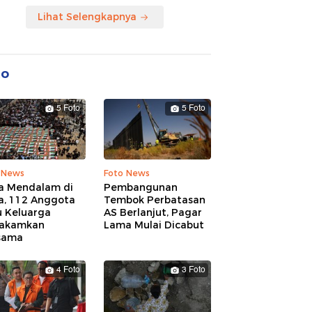
Lihat Selengkapnya
to
5 Foto
5 Foto
 News
Foto News
a Mendalam di
Pembangunan
a, 112 Anggota
Tembok Perbatasan
u Keluarga
AS Berlanjut, Pagar
akamkan
Lama Mulai Dicabut
sama
4 Foto
3 Foto