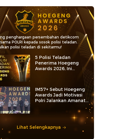
ang penghargaan persembahan detikcom
rsama POLRI kepada sosok polisi teladan.
lkan polisi teladan di sekitarmu!
5 Polisi Teladan
Penerima Hoegeng
Awards 2026, Ini
Kategori dan Kiprahnya
IM57+ Sebut Hoegeng
Awards Jadi Motivasi
Polri Jalankan Amanat
Konstitusi
Lihat Selengkapnya