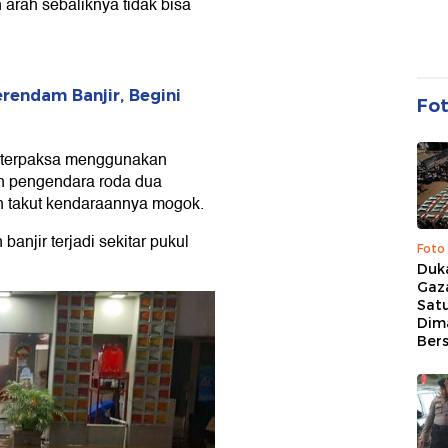
rah sebaliknya tidak bisa
endam Banjir, Begini
Fo
a terpaksa menggunakan
ah pengendara roda dua
n takut kendaraannya mogok.
banjir terjadi sekitar pukul
Foto
Duk
Gaz
Sat
Dim
Ber