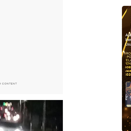
Aj
be
Usu
H CONTENT