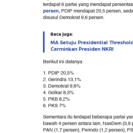
terdapat 6 partai yang mendapat persenta
persen,
PDIP mendapat 20,5 persen, seda
disusul Demokrat 9,6 persen.
Baca juga:
MA Setuju Presidential Thresho
Cerminkan Presiden NKRI
Berikut ini datanya:
1. PDIP 20,5%
2. Gerindra 13,1%
3. Demokrat 9,6%
4. Golkar 8,3%
5. PKB 8,2%
6. PKS 7%
Sementara itu terdapat beberapa partai y
bawah 4 persen antara lain, NasDem (3,9 p
PAN (1,7 persen), Perindo (1,2 persen), PSI