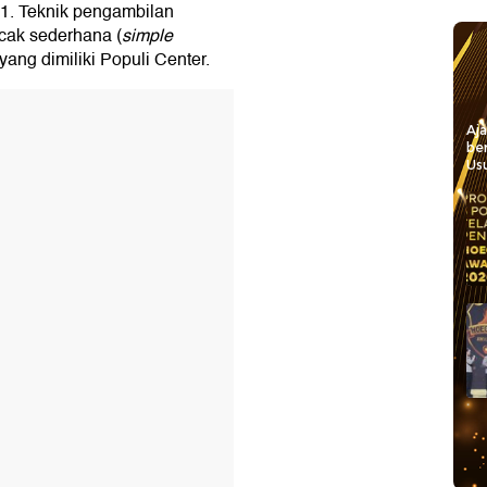
21. Teknik pengambilan
cak sederhana (
simple
yang dimiliki Populi Center.
Aj
be
Usu