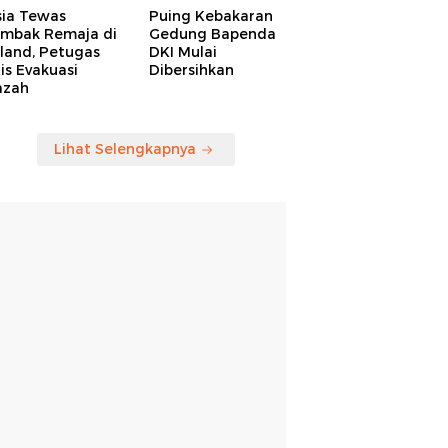
sia Tewas
Puing Kebakaran
embak Remaja di
Gedung Bapenda
land, Petugas
DKI Mulai
is Evakuasi
Dibersihkan
azah
Lihat Selengkapnya