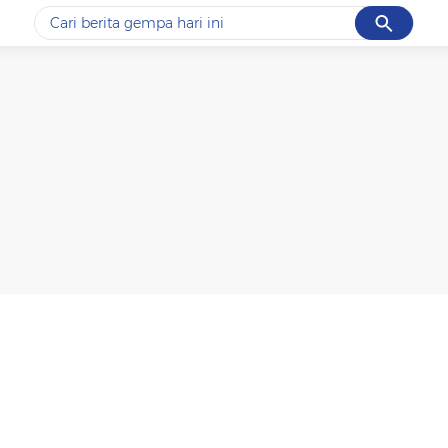
Cancel
Yang sedang ramai dicari
#1
data live draw sgp
#2
kebakaran
#3
prabowo
#4
iran
#5
gempa hari ini
Promoted
Terakhir yang dicari
Loading...