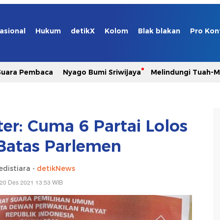
asional
Hukum
detikX
Kolom
Blak blakan
Pro Kon
Suara Pembaca
Nyago Bumi Sriwijaya
Melindungi Tuah-
ter: Cuma 6 Partai Lolos
atas Parlemen
edistiara -
detikNews
 20 Des 2021 13:53 WIB