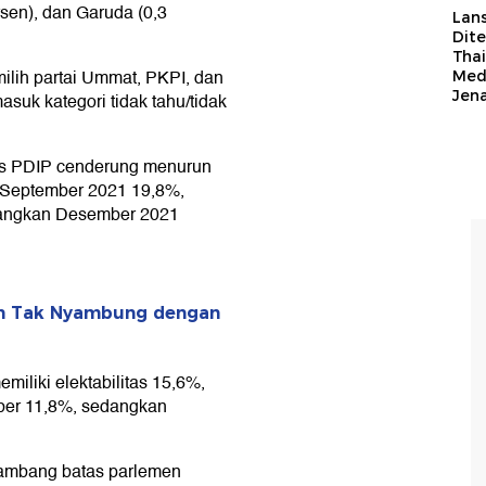
rsen), dan Garuda (0,3
Lan
Dit
Thai
lih partai Ummat, PKPI, dan
Med
Jen
asuk kategori tidak tahu/tidak
litas PDIP cenderung menurun
 September 2021 19,8%,
dangkan Desember 2021
ah Tak Nyambung dengan
iliki elektabilitas 15,6%,
ber 11,8%, sedangkan
 ambang batas parlemen