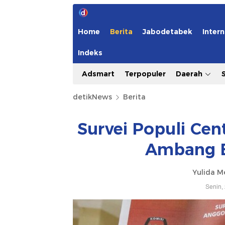
Home
Berita
Jabodetabek
Intern
Indeks
Adsmart
Terpopuler
Daerah
detikNews
Berita
Survei Populi Cen
Ambang B
Yulida M
Senin,