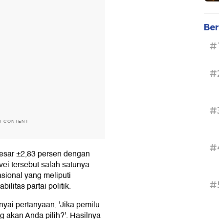
Ber
#
#
#
H CONTENT
#
besar ±2,83 persen dengan
vei tersebut salah satunya
sional yang meliputi
#
ilitas partai politik.
nyai pertanyaan, 'Jika pemilu
ng akan Anda pilih?'. Hasilnya