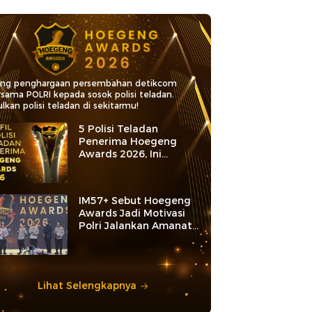
ang penghargaan persembahan detikcom
rsama POLRI kepada sosok polisi teladan.
lkan polisi teladan di sekitarmu!
5 Polisi Teladan
Penerima Hoegeng
Awards 2026, Ini
Kategori dan Kiprahnya
IM57+ Sebut Hoegeng
Awards Jadi Motivasi
Polri Jalankan Amanat
Konstitusi
Lihat Selengkapnya