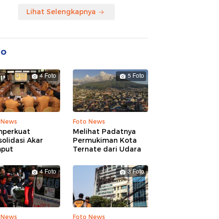
Lihat Selengkapnya
to
4 Foto
5 Foto
 News
Foto News
perkuat
Melihat Padatnya
olidasi Akar
Permukiman Kota
put
Ternate dari Udara
4 Foto
3 Foto
 News
Foto News