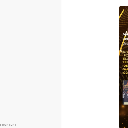
Aj
be
Usu
H CONTENT