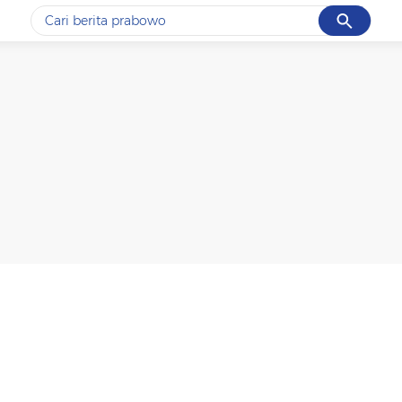
Cancel
Yang sedang ramai dicari
#1
gempa hari ini
#2
demo
#3
gempa
#4
iran
#5
prabowo
Promoted
Terakhir yang dicari
Loading...