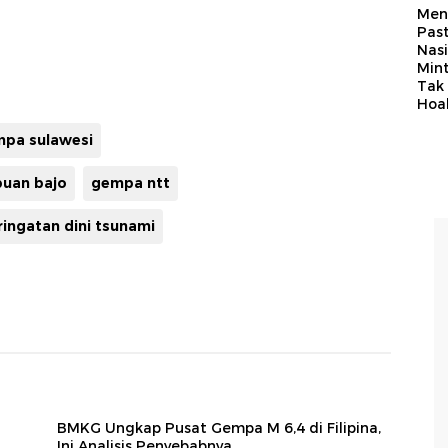
Men
Past
Nasi
Min
Tak
Hoa
pa sulawesi
buan bajo
gempa ntt
ringatan dini tsunami
BMKG Ungkap Pusat Gempa M 6,4 di Filipina,
Ini Analisis Penyebabnya