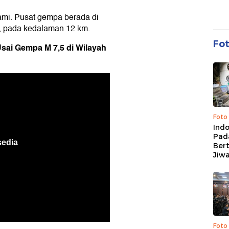
mi. Pusat gempa berada di
T, pada kedalaman 12 km.
Fo
sai Gempa M 7,5 di Wilayah
Foto
Ind
Pad
Ber
Jiw
Foto