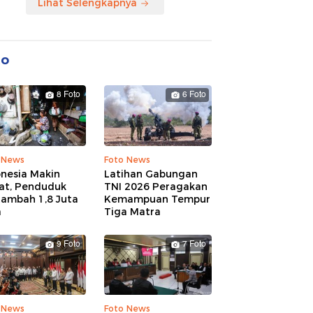
Lihat Selengkapnya
to
8 Foto
6 Foto
 News
Foto News
onesia Makin
Latihan Gabungan
at, Penduduk
TNI 2026 Peragakan
tambah 1,8 Juta
Kemampuan Tempur
a
Tiga Matra
9 Foto
7 Foto
 News
Foto News