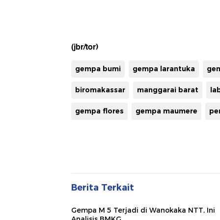
(jbr/tor)
gempa bumi
gempa larantuka
gem
biromakassar
manggarai barat
la
gempa flores
gempa maumere
pe
Berita Terkait
Gempa M 5 Terjadi di Wanokaka NTT, Ini
Analisis BMKG