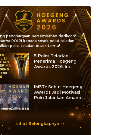
ang penghargaan persembahan detikcom
rsama POLRI kepada sosok polisi teladan.
lkan polisi teladan di sekitarmu!
5 Polisi Teladan
Penerima Hoegeng
Awards 2026, Ini
Kategori dan Kiprahnya
IM57+ Sebut Hoegeng
Awards Jadi Motivasi
Polri Jalankan Amanat
Konstitusi
Lihat Selengkapnya