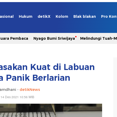
asional
Hukum
detikX
Kolom
Blak blakan
Pro Kon
Suara Pembaca
Nyago Bumi Sriwijaya
Melindungi Tuah-
asakan Kuat di Labuan
a Panik Berlarian
Ramdhani -
detikNews
 14 Des 2021 10:56 WIB