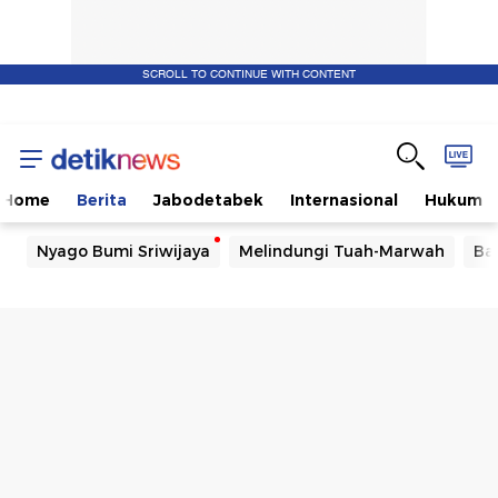
SCROLL TO CONTINUE WITH CONTENT
Home
Berita
Jabodetabek
Internasional
Hukum
Nyago Bumi Sriwijaya
Melindungi Tuah-Marwah
Ba