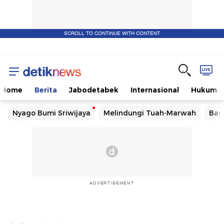
SCROLL TO CONTINUE WITH CONTENT
Home
Berita
Jabodetabek
Internasional
Hukum
Nyago Bumi Sriwijaya
Melindungi Tuah-Marwah
Ban
ADVERTISEMENT