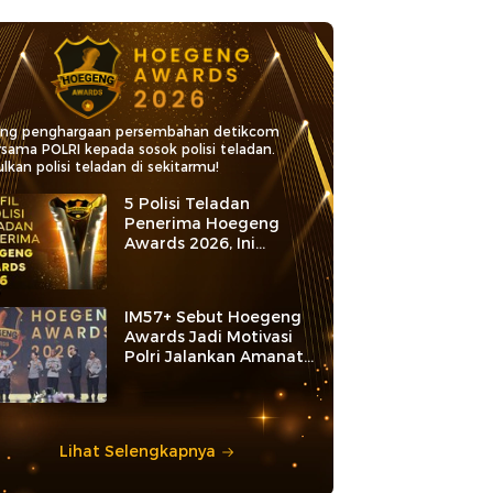
ang penghargaan persembahan detikcom
rsama POLRI kepada sosok polisi teladan.
lkan polisi teladan di sekitarmu!
5 Polisi Teladan
Penerima Hoegeng
Awards 2026, Ini
Kategori dan Kiprahnya
IM57+ Sebut Hoegeng
Awards Jadi Motivasi
Polri Jalankan Amanat
Konstitusi
Lihat Selengkapnya