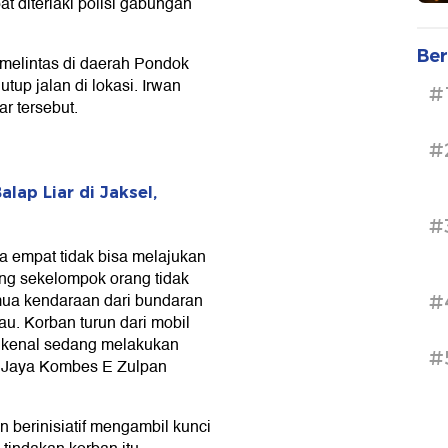
at diteriaki polisi gabungan
Ber
 melintas di daerah Pondok
tup jalan di lokasi. Irwan
#
r tersebut.
#
lap Liar di Jaksel,
#
 empat tidak bisa melajukan
ng sekelompok orang tidak
ua kendaraan dari bundaran
#
u. Korban turun dari mobil
dikenal sedang melakukan
#
ro Jaya Kombes E Zulpan
 berinisiatif mengambil kunci