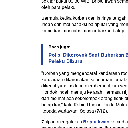
sekitar pukul 03.30 WIB. Briptu Irwan semp
oleh para pelaku.
Bermula ketika korban dan istrinya tengah
Indah dan melihat aksi balap liar yang menu
kemudian mencoba membubarkan balap lia
Baca juga:
Polisi Dikeroyok Saat Bubarkan Ba
Pelaku Diburu
"Korban yang mengendarai kendaraan roda
kendaraan dikarenakan kendaraan terhala
dikenal yang sedang memberhentikan sem
Pondok Indah menuju ke arah Permata Hija
dan melihat ada sekelompok orang tidak 
balap liar," kata Kabid Humas Polda Met
kepada wartawan, Selasa (7/12).
Briptu Irwan
Zulpan mengatakan
kemudian