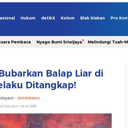
asional
Hukum
detikX
Kolom
Blak blakan
Pro Kon
Suara Pembaca
Nyago Bumi Sriwijaya
Melindungi Tuah-
 Bubarkan Balap Liar di
Pelaku Ditangkap!
dayani -
detikNews
08 Des 2021 08:03 WIB