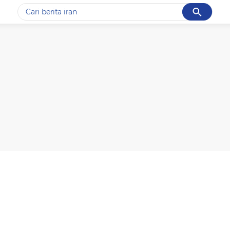
Cancel
Yang sedang ramai dicari
#1
gempa hari ini
#2
gempa
#3
iran
#4
demo
#5
prabowo
Promoted
Terakhir yang dicari
Loading...