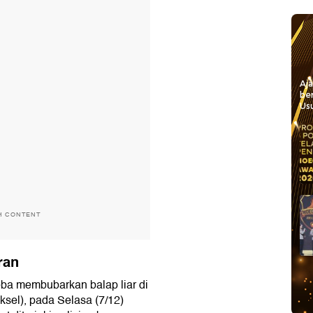
Aj
be
Usu
H CONTENT
ran
ba membubarkan balap liar di
ksel), pada Selasa (7/12)