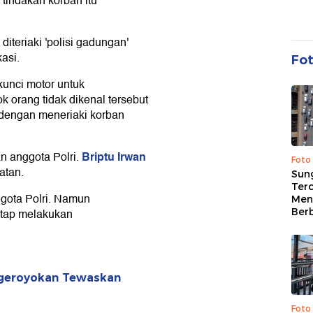
 tindakan korban itu
diteriaki 'polisi gadungan'
asi.
Fo
kunci motor untuk
orang tidak dikenal tersebut
dengan meneriaki korban
Briptu Irwan
 anggota Polri.
Foto
atan.
Sung
Terc
gota Polri. Namun
Men
Ber
tetap melakukan
ngeroyokan Tewaskan
Foto