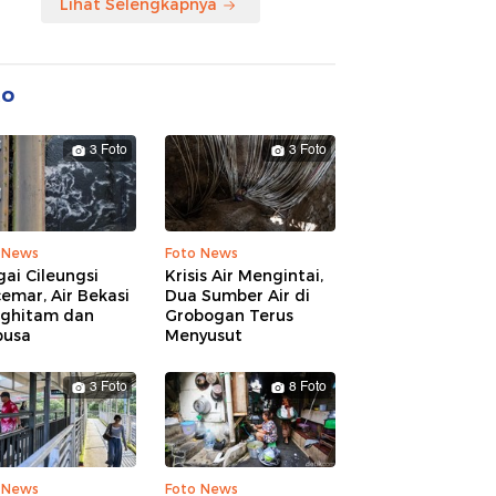
Lihat Selengkapnya
to
3 Foto
3 Foto
 News
Foto News
ai Cileungsi
Krisis Air Mengintai,
emar, Air Bekasi
Dua Sumber Air di
ghitam dan
Grobogan Terus
busa
Menyusut
3 Foto
8 Foto
 News
Foto News