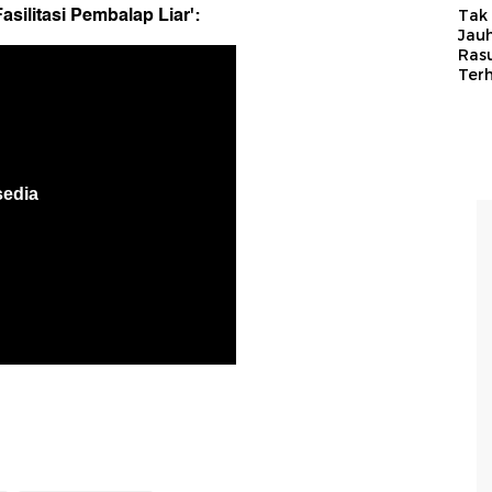
silitasi Pembalap Liar':
Tak 
Jauh
Ras
Ter