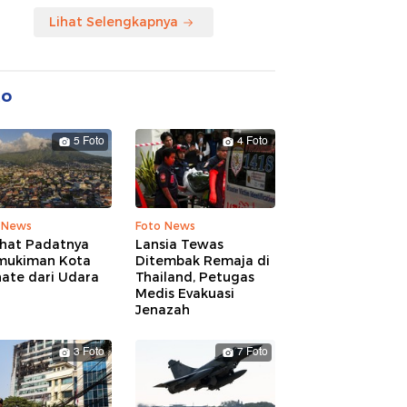
Lihat Selengkapnya
to
5 Foto
4 Foto
 News
Foto News
ihat Padatnya
Lansia Tewas
mukiman Kota
Ditembak Remaja di
nate dari Udara
Thailand, Petugas
Medis Evakuasi
Jenazah
3 Foto
7 Foto