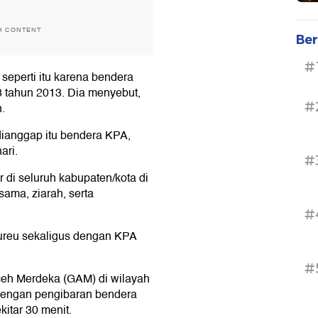
H CONTENT
Ber
#
eperti itu karena bendera
3 tahun 2013. Dia menyebut,
#
.
 dianggap itu bendera KPA,
ari.
#
 di seluruh kabupaten/kota di
sama, ziarah, serta
#
eureu sekaligus dengan KPA
#
ceh Merdeka (GAM) di wilayah
dengan pengibaran bendera
kitar 30 menit.