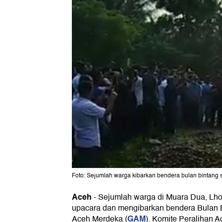
Foto: Sejumlah warga kibarkan bendera bulan bintang 
Aceh
-
Sejumlah warga di Muara Dua, L
upacara dan mengibarkan bendera Bulan B
GAM
Aceh Merdeka (
). Komite Peralihan 