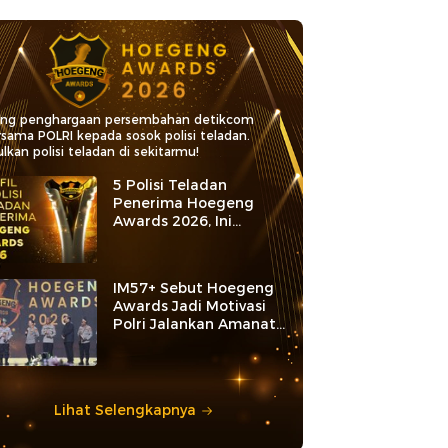
ang penghargaan persembahan detikcom
rsama POLRI kepada sosok polisi teladan.
lkan polisi teladan di sekitarmu!
5 Polisi Teladan
Penerima Hoegeng
Awards 2026, Ini
Kategori dan Kiprahnya
IM57+ Sebut Hoegeng
Awards Jadi Motivasi
Polri Jalankan Amanat
Konstitusi
Lihat Selengkapnya