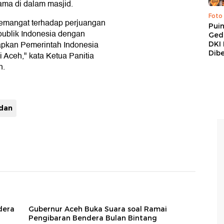
ama di dalam masjid.
Foto
semangat terhadap perjuangan
Pui
publik Indonesia dengan
Ged
apkan Pemerintah Indonesia
DKI 
Dibe
 Aceh," kata Ketua Panitia
n.
dan
dera
Gubernur Aceh Buka Suara soal Ramai
Pengibaran Bendera Bulan Bintang