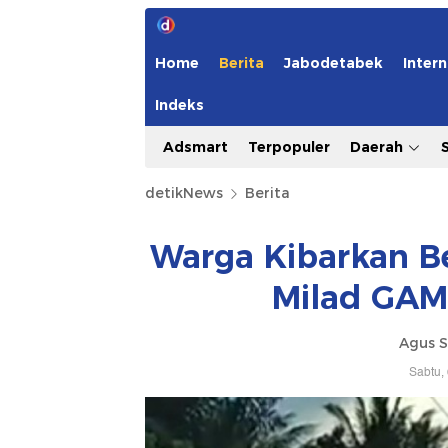
Home
Berita
Jabodetabek
Intern
Indeks
Adsmart
Terpopuler
Daerah
detikNews
Berita
Warga Kibarkan B
Milad GAM,
Agus S
Sabtu,