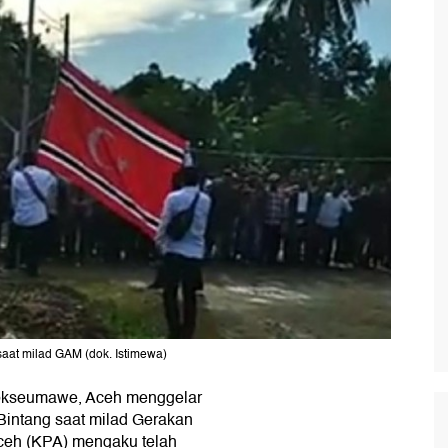
saat milad GAM (dok. Istimewa)
hokseumawe, Aceh menggelar
intang saat milad Gerakan
Aceh (KPA) mengaku telah