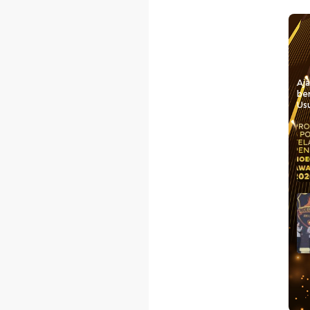
Aj
be
Usu