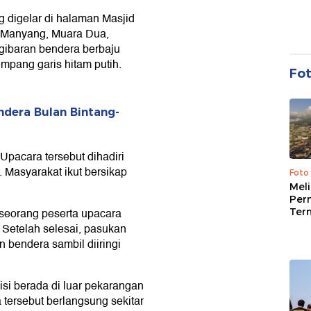
 digelar di halaman Masjid
 Manyang, Muara Dua,
gibaran bendera berbaju
mpang garis hitam putih.
Fo
dera Bulan Bintang-
Upacara tersebut dihadiri
Masyarakat ikut bersikap
Foto
Mel
Per
 seorang peserta upacara
Ter
etelah selesai, pasukan
bendera sambil diiringi
isi berada di luar pekarangan
 tersebut berlangsung sekitar