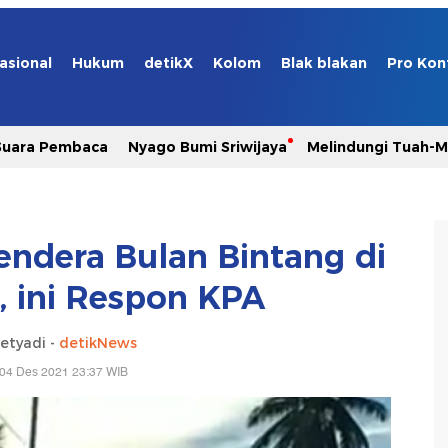
asional
Hukum
detikX
Kolom
Blak blakan
Pro Kon
Suara Pembaca
Nyago Bumi Sriwijaya
Melindungi Tuah-
endera Bulan Bintang di
 ini Respon KPA
etyadi -
detikNews
 04 Des 2021 23:37 WIB