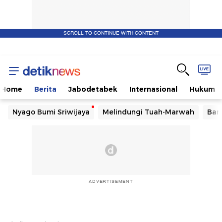
SCROLL TO CONTINUE WITH CONTENT
Home
Berita
Jabodetabek
Internasional
Hukum
Nyago Bumi Sriwijaya
Melindungi Tuah-Marwah
Ban
ADVERTISEMENT