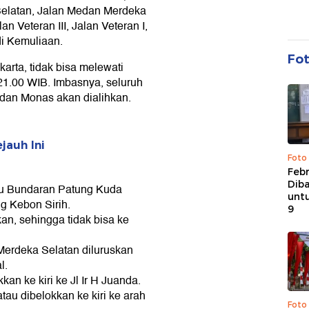
Selatan, Jalan Medan Merdeka
an Veteran III, Jalan Veteran I,
di Kemuliaan.
Fo
arta, tidak bisa melewati
21.00 WIB. Imbasnya, seluruh
an Monas akan dialihkan.
jauh Ini
Foto
Febr
Dib
ju Bundaran Patung Kuda
untu
ng Kebon Sirih.
9
an, sehingga tidak bisa ke
 Merdeka Selatan diluruskan
l.
an ke kiri ke Jl Ir H Juanda.
tau dibelokkan ke kiri ke arah
Foto