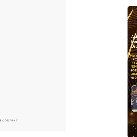
Aj
be
Usu
H CONTENT