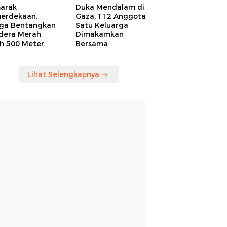
arak
Duka Mendalam di
erdekaan,
Gaza, 112 Anggota
ga Bentangkan
Satu Keluarga
dera Merah
Dimakamkan
ih 500 Meter
Bersama
Lihat Selengkapnya