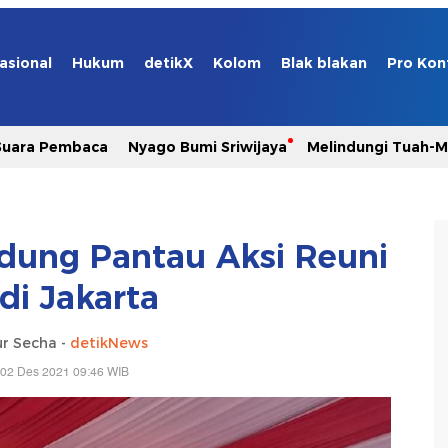
asional
Hukum
detikX
Kolom
Blak blakan
Pro Kon
Suara Pembaca
Nyago Bumi Sriwijaya
Melindungi Tuah-
dung Pantau Aksi Reuni
di Jakarta
ur Secha -
detikNews
 02 Des 2021 09:46 WIB