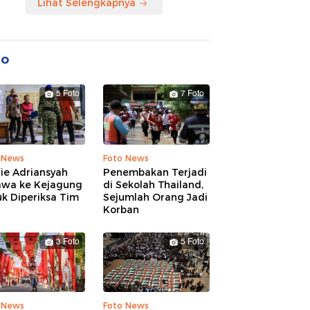
Lihat Selengkapnya
to
5 Foto
7 Foto
 News
Foto News
ie Adriansyah
Penembakan Terjadi
awa ke Kejagung
di Sekolah Thailand,
k Diperiksa Tim
Sejumlah Orang Jadi
Korban
3 Foto
5 Foto
 News
Foto News