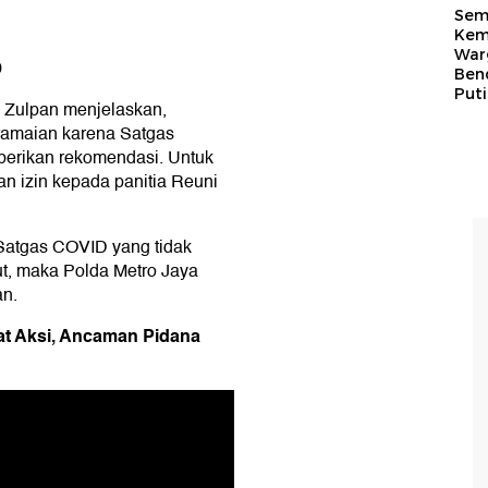
Sem
Kem
War
9
Ben
Put
 Zulpan menjelaskan,
eramaian karena Satgas
berikan rekomendasi. Untuk
an izin kepada panitia Reuni
 Satgas COVID yang tidak
t, maka Polda Metro Jaya
an.
at Aksi, Ancaman Pidana