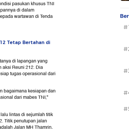
kondisi pasukan khusus TNI
apannya di dalam
kepada wartawan di Tenda
Ber
#
12 Tetap Bertahan di
#
anya di lapangan yang
 aksi Reuni 212. Dia
#
 siap tugas operasional dari
ngan bagaimana kesiapan dan
#
ional dari mabes TNI,"
#
lu lintas di sejumlah titik
 Titik penutupan jalan
adalah Jalan MH Thamrin,