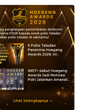
ang penghargaan persembahan detikcom
rsama POLRI kepada sosok polisi teladan.
lkan polisi teladan di sekitarmu!
5 Polisi Teladan
Penerima Hoegeng
Awards 2026, Ini
Kategori dan Kiprahnya
IM57+ Sebut Hoegeng
Awards Jadi Motivasi
Polri Jalankan Amanat
Konstitusi
Lihat Selengkapnya