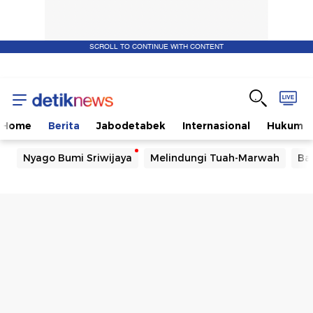
SCROLL TO CONTINUE WITH CONTENT
Home
Berita
Jabodetabek
Internasional
Hukum
Nyago Bumi Sriwijaya
Melindungi Tuah-Marwah
Ba