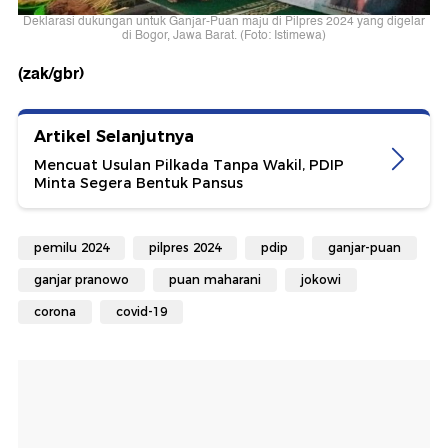
Deklarasi dukungan untuk Ganjar-Puan maju di Pilpres 2024 yang digelar
di Bogor, Jawa Barat. (Foto: Istimewa)
(zak/gbr)
Artikel Selanjutnya
Mencuat Usulan Pilkada Tanpa Wakil, PDIP
Minta Segera Bentuk Pansus
pemilu 2024
pilpres 2024
pdip
ganjar-puan
ganjar pranowo
puan maharani
jokowi
corona
covid-19