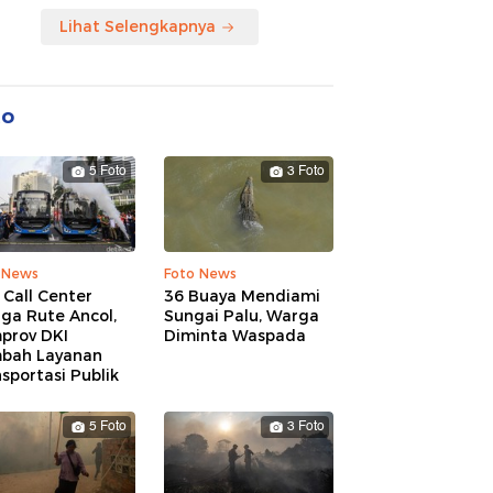
Lihat Selengkapnya
to
5 Foto
3 Foto
 News
Foto News
 Call Center
36 Buaya Mendiami
ga Rute Ancol,
Sungai Palu, Warga
prov DKI
Diminta Waspada
bah Layanan
sportasi Publik
5 Foto
3 Foto