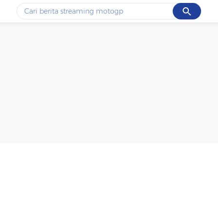
Cancel
Yang sedang ramai dicari
#1
ketik
#2
bromo
#3
streaming motogp
#4
prabowo
#5
data live draw sgp
Promoted
Terakhir yang dicari
Loading...