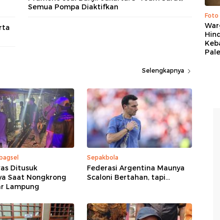
Semua Pompa Diaktifkan
Foto
War
rta
Hind
Keb
Pal
Selengkapnya
bagsel
Sepakbola
as Ditusuk
Federasi Argentina Maunya
a Saat Nongkrong
Scaloni Bertahan, tapi...
ar Lampung