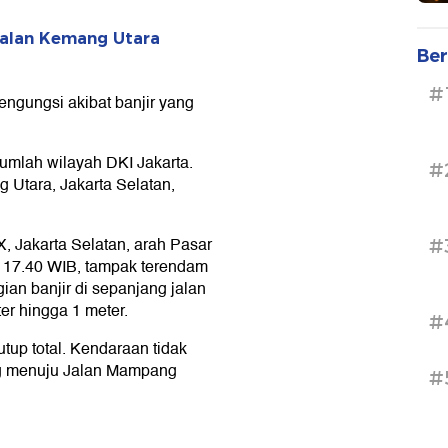
 Jalan Kemang Utara
Ber
#
ngungsi akibat banjir yang
ejumlah wilayah DKI Jakarta.
#
 Utara, Jakarta Selatan,
, Jakarta Selatan, arah Pasar
#
l 17.40 WIB, tampak terendam
ian banjir di sepanjang jalan
eter hingga 1 meter.
#
itutup total. Kendaraan tidak
ng menuju Jalan Mampang
#