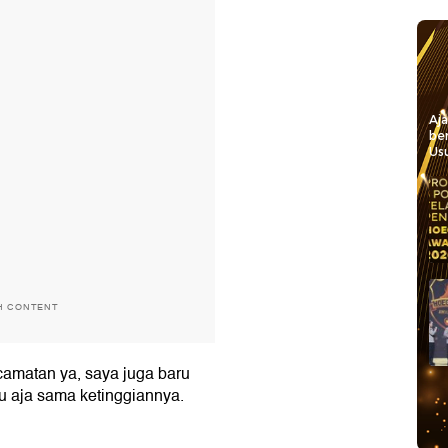
Aj
be
Usu
H CONTENT
camatan ya, saya juga baru
iu aja sama ketinggiannya.