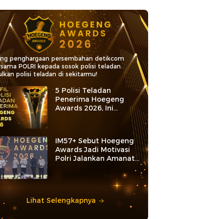
ang penghargaan persembahan detikcom
rsama POLRI kepada sosok polisi teladan.
lkan polisi teladan di sekitarmu!
5 Polisi Teladan
Penerima Hoegeng
Awards 2026, Ini
Kategori dan Kiprahnya
IM57+ Sebut Hoegeng
Awards Jadi Motivasi
Polri Jalankan Amanat
Konstitusi
Lihat Selengkapnya