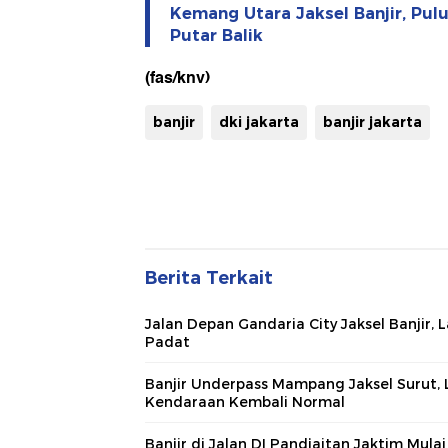
Kemang Utara Jaksel Banjir, Pu
Putar Balik
(fas/knv)
banjir
dki jakarta
banjir jakarta
Berita Terkait
Jalan Depan Gandaria City Jaksel Banjir, L
Padat
Banjir Underpass Mampang Jaksel Surut, L
Kendaraan Kembali Normal
Banjir di Jalan DI Pandjaitan Jaktim Mulai