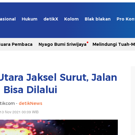
asional
Hukum
detikX
Kolom
Blak blakan
Pro Kon
Suara Pembaca
Nyago Bumi Sriwijaya
Melindungi Tuah-
tara Jaksel Surut, Jalan
Bisa Dilalui
tikcom -
detikNews
 13 Nov 2021 00:09 WIB