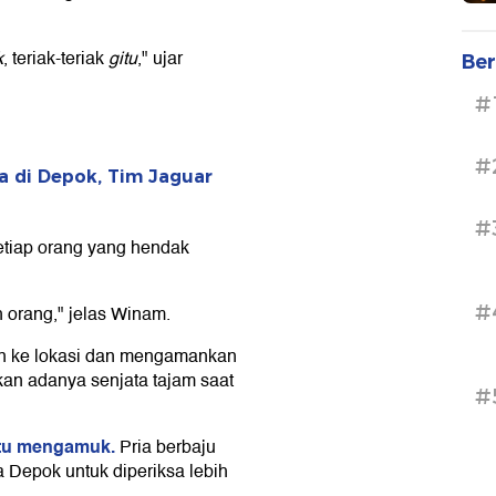
k
, teriak-teriak
gitu
," ujar
Ber
#
#
 di Depok, Tim Jaguar
#
iap orang yang hendak
#
 orang," jelas Winam.
un ke lokasi dan mengamankan
kan adanya senjata tajam saat
#
itu mengamuk.
Pria berbaju
a Depok untuk diperiksa lebih