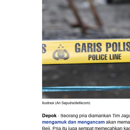
Ilustrasi (Ari Saputra/detikcom)
Depok
-
Seorang pria diamankan Tim Jagu
mengamuk dan mengancam
akan meman
Beji. Pria itu juga sempat memecahkan ka