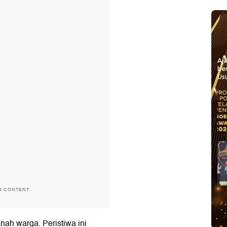
Aj
be
Usu
H CONTENT
ah warga. Peristiwa ini