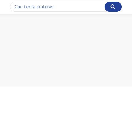
Cancel
Yang sedang ramai dicari
#1
data live draw sgp
#2
piala presiden 2026
#3
prabowo
#4
iran
#5
gempa hari ini
Promoted
Terakhir yang dicari
Loading...