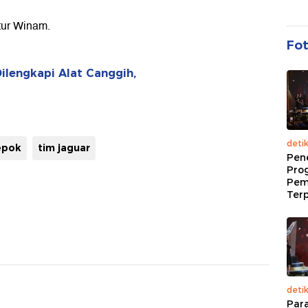
utur Winam.
Fo
ilengkapi Alat Canggih,
deti
epok
tim jaguar
Pen
Pro
Pem
Terp
deti
Par