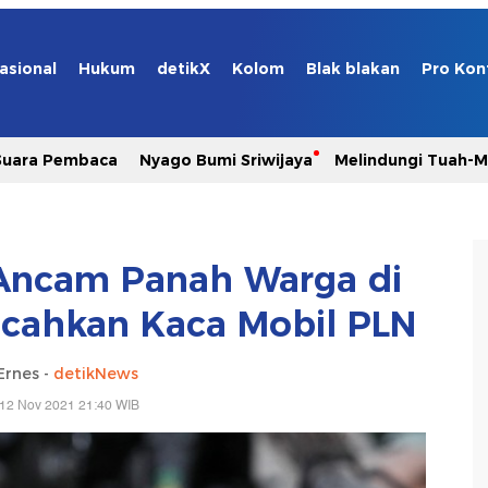
asional
Hukum
detikX
Kolom
Blak blakan
Pro Kon
Suara Pembaca
Nyago Bumi Sriwijaya
Melindungi Tuah-
Ancam Panah Warga di
cahkan Kaca Mobil PLN
Ernes -
detikNews
 12 Nov 2021 21:40 WIB