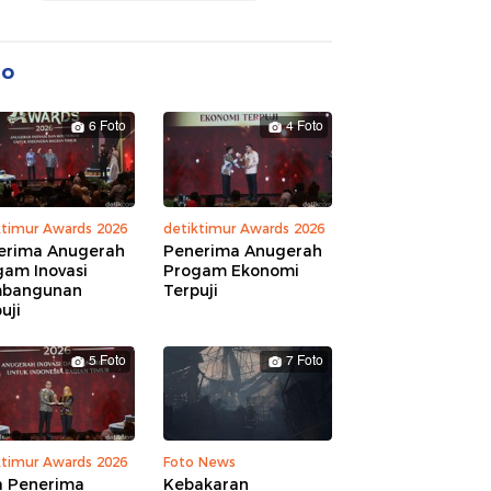
to
6 Foto
4 Foto
ktimur Awards 2026
detiktimur Awards 2026
erima Anugerah
Penerima Anugerah
gam Inovasi
Progam Ekonomi
bangunan
Terpuji
uji
5 Foto
7 Foto
ktimur Awards 2026
Foto News
a Penerima
Kebakaran