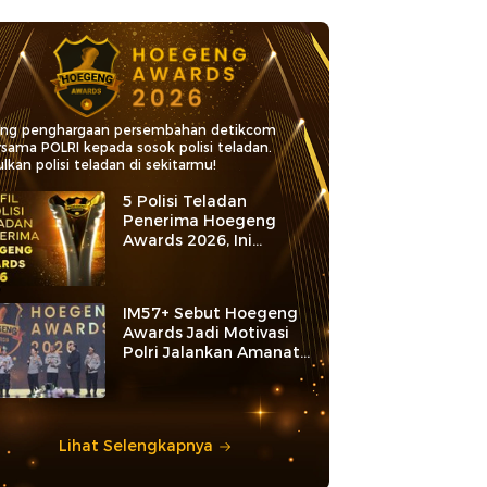
ang penghargaan persembahan detikcom
rsama POLRI kepada sosok polisi teladan.
lkan polisi teladan di sekitarmu!
5 Polisi Teladan
Penerima Hoegeng
Awards 2026, Ini
Kategori dan Kiprahnya
IM57+ Sebut Hoegeng
Awards Jadi Motivasi
Polri Jalankan Amanat
Konstitusi
Lihat Selengkapnya