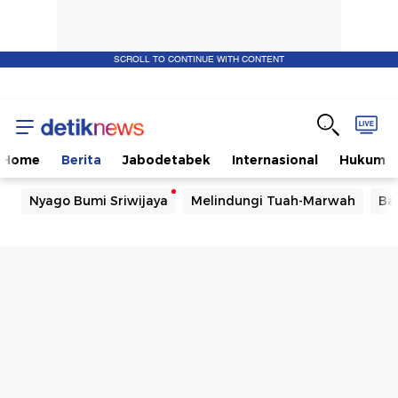
SCROLL TO CONTINUE WITH CONTENT
Home
Berita
Jabodetabek
Internasional
Hukum
Nyago Bumi Sriwijaya
Melindungi Tuah-Marwah
Ba