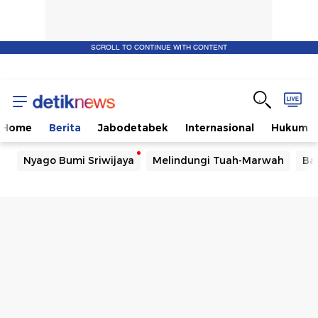
SCROLL TO CONTINUE WITH CONTENT
Home
Berita
Jabodetabek
Internasional
Hukum
Nyago Bumi Sriwijaya
Melindungi Tuah-Marwah
Ba