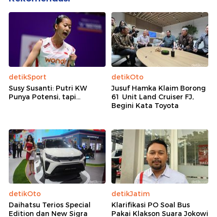
detikSport
detikOto
Susy Susanti: Putri KW
Jusuf Hamka Klaim Borong
Punya Potensi, tapi...
61 Unit Land Cruiser FJ,
Begini Kata Toyota
detikOto
detikJatim
Daihatsu Terios Special
Klarifikasi PO Soal Bus
Edition dan New Sigra
Pakai Klakson Suara Jokowi