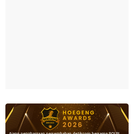
Ajang penghargaan persembahan detikcom bersama POLRI