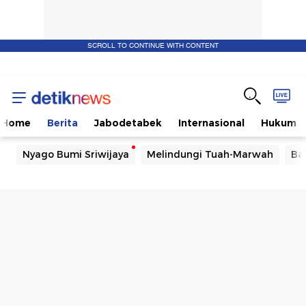
SCROLL TO CONTINUE WITH CONTENT
Home
Berita
Jabodetabek
Internasional
Hukum
Nyago Bumi Sriwijaya
Melindungi Tuah-Marwah
Ba