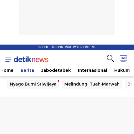
SCROLL TO CONTINUE WITH CONTENT
Home
Berita
Jabodetabek
Internasional
Hukum
Nyago Bumi Sriwijaya
Melindungi Tuah-Marwah
Ba