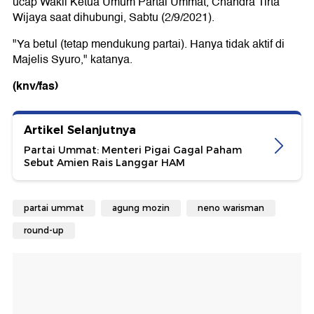
ucap Wakil Ketua Umum Partai Ummat, Chandra Tirta
Wijaya saat dihubungi, Sabtu (2/9/2021).
"Ya betul (tetap mendukung partai). Hanya tidak aktif di
Majelis Syuro," katanya.
(knv/fas)
Artikel Selanjutnya
Partai Ummat: Menteri Pigai Gagal Paham
Sebut Amien Rais Langgar HAM
partai ummat
agung mozin
neno warisman
round-up