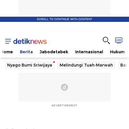
SCROLL TO CONTINUE WITH CONTENT
Home
Berita
Jabodetabek
Internasional
Hukum
Nyago Bumi Sriwijaya
Melindungi Tuah-Marwah
Ban
ADVERTISEMENT