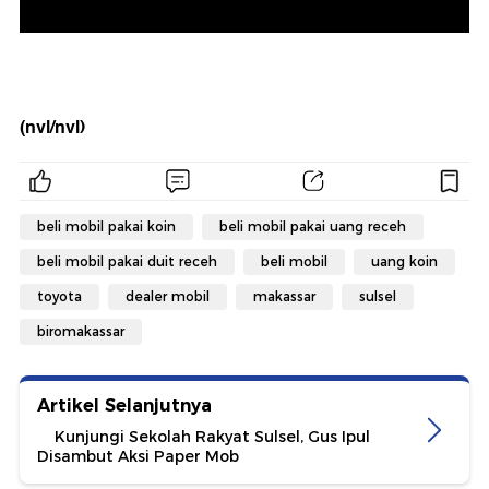
(nvl/nvl)
beli mobil pakai koin
beli mobil pakai uang receh
beli mobil pakai duit receh
beli mobil
uang koin
toyota
dealer mobil
makassar
sulsel
biromakassar
Artikel Selanjutnya
Kunjungi Sekolah Rakyat Sulsel, Gus Ipul
Disambut Aksi Paper Mob