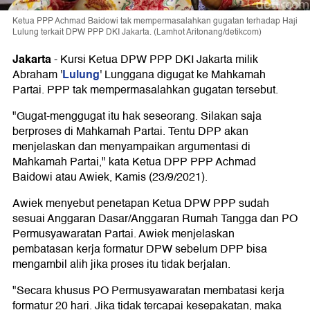
Ketua PPP Achmad Baidowi tak mempermasalahkan gugatan terhadap Haji
Lulung terkait DPW PPP DKI Jakarta. (Lamhot Aritonang/detikcom)
Jakarta
-
Kursi Ketua DPW PPP DKI Jakarta milik
Lulung
Abraham '
' Lunggana digugat ke Mahkamah
Partai. PPP tak mempermasalahkan gugatan tersebut.
"Gugat-menggugat itu hak seseorang. Silakan saja
berproses di Mahkamah Partai. Tentu DPP akan
menjelaskan dan menyampaikan argumentasi di
Mahkamah Partai," kata Ketua DPP PPP Achmad
Baidowi atau Awiek, Kamis (23/9/2021).
Awiek menyebut penetapan Ketua DPW PPP sudah
sesuai Anggaran Dasar/Anggaran Rumah Tangga dan PO
Permusyawaratan Partai. Awiek menjelaskan
pembatasan kerja formatur DPW sebelum DPP bisa
mengambil alih jika proses itu tidak berjalan.
"Secara khusus PO Permusyawaratan membatasi kerja
formatur 20 hari. Jika tidak tercapai kesepakatan, maka