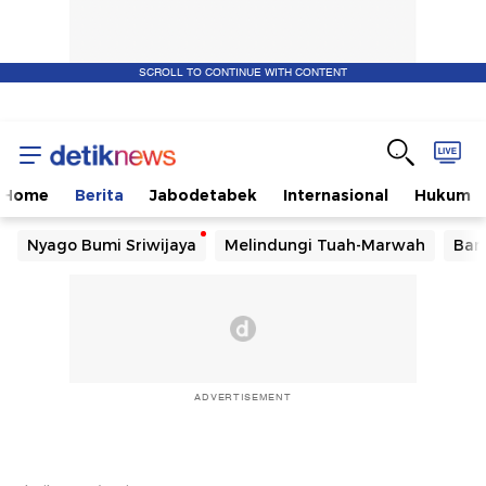
SCROLL TO CONTINUE WITH CONTENT
Home
Berita
Jabodetabek
Internasional
Hukum
Nyago Bumi Sriwijaya
Melindungi Tuah-Marwah
Ban
ADVERTISEMENT