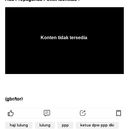
(gbr/tor)
haji lulung
lulung
ppp
ketua dpw ppp dki