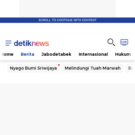
SCROLL TO CONTINUE WITH CONTENT
Home
Berita
Jabodetabek
Internasional
Hukum
Nyago Bumi Sriwijaya
Melindungi Tuah-Marwah
Ba