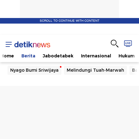
SCROLL TO CONTINUE WITH CONTENT
Home
Berita
Jabodetabek
Internasional
Hukum
Nyago Bumi Sriwijaya
Melindungi Tuah-Marwah
Ba