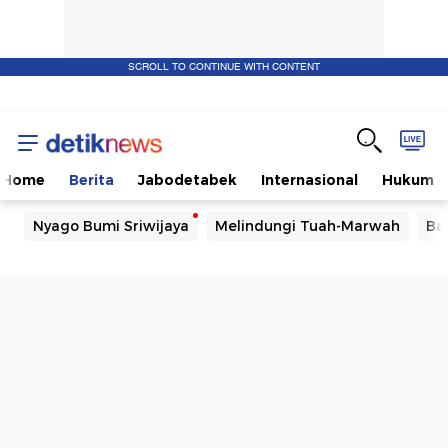
SCROLL TO CONTINUE WITH CONTENT
Home
Berita
Jabodetabek
Internasional
Hukum
Nyago Bumi Sriwijaya
Melindungi Tuah-Marwah
Ba