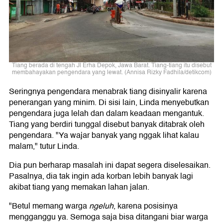
Tiang berada di tengah Jl Erha Depok, Jawa Barat. Tiang-tiang itu disebut
membahayakan pengendara yang lewat. (Annisa Rizky Fadhila/detikcom)
Seringnya pengendara menabrak tiang disinyalir karena
penerangan yang minim. Di sisi lain, Linda menyebutkan
pengendara juga lelah dan dalam keadaan mengantuk.
Tiang yang berdiri tunggal disebut banyak ditabrak oleh
pengendara. "Ya wajar banyak yang nggak lihat kalau
malam," tutur Linda.
Dia pun berharap masalah ini dapat segera diselesaikan.
Pasalnya, dia tak ingin ada korban lebih banyak lagi
akibat tiang yang memakan lahan jalan.
"Betul memang warga
ngeluh
, karena posisinya
mengganggu ya. Semoga saja bisa ditangani biar warga