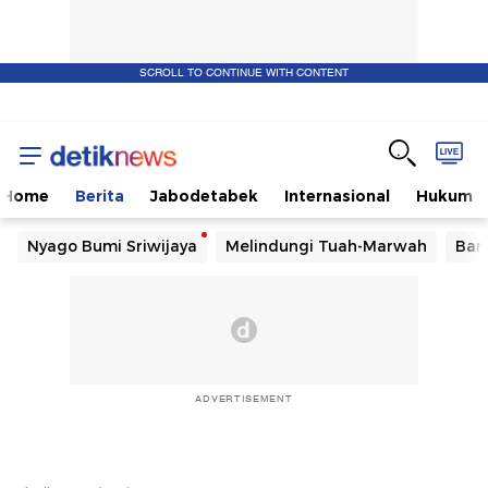
SCROLL TO CONTINUE WITH CONTENT
Home
Berita
Jabodetabek
Internasional
Hukum
Nyago Bumi Sriwijaya
Melindungi Tuah-Marwah
Ban
ADVERTISEMENT