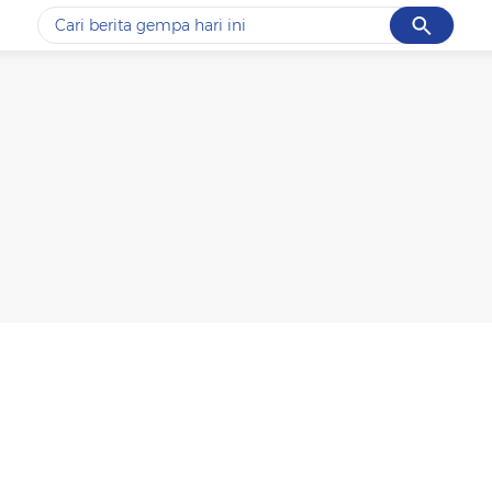
Cancel
Yang sedang ramai dicari
#1
data live draw sgp
#2
gempa hari ini
#3
prabowo
#4
iran
#5
demo
Promoted
Terakhir yang dicari
Loading...