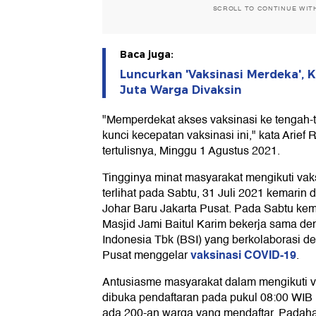
SCROLL TO CONTINUE WIT
Baca juga:
Luncurkan 'Vaksinasi Merdeka', 
Juta Warga Divaksin
"Memperdekat akses vaksinasi ke tengah-
kunci kecepatan vaksinasi ini," kata Arief
tertulisnya, Minggu 1 Agustus 2021.
Tingginya minat masyarakat mengikuti vaks
terlihat pada Sabtu, 31 Juli 2021 kemarin d
Johar Baru Jakarta Pusat. Pada Sabtu k
Masjid Jami Baitul Karim bekerja sama de
Indonesia Tbk (BSI) yang berkolaborasi d
vaksinasi COVID-19
Pusat menggelar
.
Antusiasme masyarakat dalam mengikuti va
dibuka pendaftaran pada pukul 08:00 WIB 
ada 200-an warga yang mendaftar. Padaha