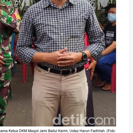
ama Ketua DKM Masjid Jami Baitul Karim, Ustaz Harun Fadhilah. (Foto: