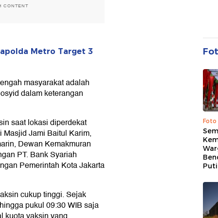
H CONTENT
Fo
Kapolda Metro Target 3
tengah masyarakat adalah
 Rosyid dalam keterangan
in saat lokasi diperdekat
Foto
Sem
i Masjid Jami Baitul Karim,
Kem
emarin, Dewan Kemakmuran
War
ngan PT. Bank Syariah
Ben
engan Pemerintah Kota Jakarta
Put
ksin cukup tinggi. Sejak
hingga pukul 09:30 WIB saja
l kuota vaksin yang