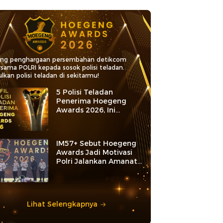
ang penghargaan persembahan detikcom
rsama POLRI kepada sosok polisi teladan.
lkan polisi teladan di sekitarmu!
5 Polisi Teladan
Penerima Hoegeng
Awards 2026, Ini
Kategori dan Kiprahnya
IM57+ Sebut Hoegeng
Awards Jadi Motivasi
Polri Jalankan Amanat
Konstitusi
Lihat Selengkapnya