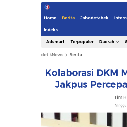
Home
Berita
Jabodetabek
Intern
Indeks
Adsmart
Terpopuler
Daerah
detikNews
Berita
Kolaborasi DKM M
Jakpus Percepa
Tim H
Minggu,