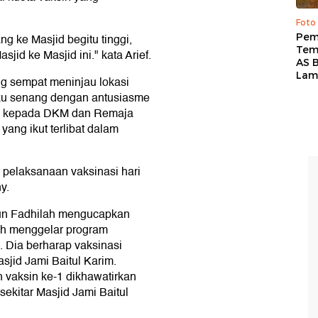
Foto
g ke Masjid begitu tinggi,
Pem
Tem
sjid ke Masjid ini." kata Arief.
AS B
Lam
g sempat meninjau lokasi
aku senang dengan antusiasme
ih kepada DKM dan Remaja
yang ikut terlibat dalam
a pelaksanaan vaksinasi hari
y.
run Fadhilah mengucapkan
ah menggelar program
. Dia berharap vaksinasi
asjid Jami Baitul Karim.
 vaksin ke-1 dikhawatirkan
ekitar Masjid Jami Baitul