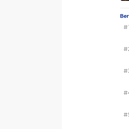
Ber
#
#
#
#
#