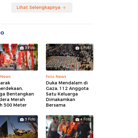
Lihat Selengkapnya
to
3 Foto
5 Foto
 News
Foto News
arak
Duka Mendalam di
erdekaan,
Gaza, 112 Anggota
ga Bentangkan
Satu Keluarga
dera Merah
Dimakamkan
ih 500 Meter
Bersama
5 Foto
4 Foto