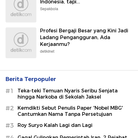
Indonesia, tapi...
Sepakbola
Profesi Bergaji Besar yang Kini Jadi
Ladang Pengangguran, Ada
Kerjaanmu?
detikInet
Berita Terpopuler
#1
Teka-teki Temuan Nyaris Seribu Senjata
hingga Narkoba di Sekolah Jaksel
#2
Kemdikti Sebut Penulis Paper 'Nobel MBG'
Cantumkan Nama Tanpa Persetujuan
#3
Roy Suryo Kalah Lagi dan Lagi
#4
Gagal Gulingkan Pemerintah Iran, 2 Pejabat