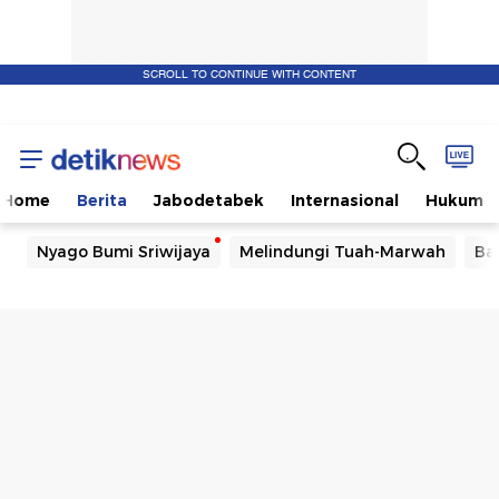
SCROLL TO CONTINUE WITH CONTENT
Home
Berita
Jabodetabek
Internasional
Hukum
Nyago Bumi Sriwijaya
Melindungi Tuah-Marwah
Ba