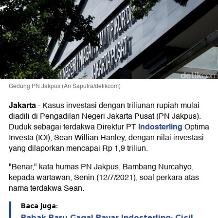
Gedung PN Jakpus (Ari Saputra/detikcom)
Jakarta
-
Kasus investasi dengan triliunan rupiah mulai
diadili di Pengadilan Negeri Jakarta Pusat (PN Jakpus).
Indosterling
Duduk sebagai terdakwa Direktur PT
Optima
Investa (IOI), Sean Willian Hanley, dengan nilai investasi
yang dilaporkan mencapai Rp 1,9 triliun.
"Benar," kata humas PN Jakpus, Bambang Nurcahyo,
kepada wartawan, Senin (12/7/2021), soal perkara atas
nama terdakwa Sean.
Baca juga:
Babak Baru Gagal Bayar Indosterling: Cicil